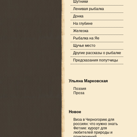
Шутники
Ленивая рыбалка
Донка
На глубине
Железка
Рыбалка на Яе
Щучье место
Другие рассказы о рыбалке
Предсказания попутчицы
Ульяна Марковская
Поэзия
Проза
Новое
Виза в Черногорию для
россиян: что нужно знать
Фетхие: курорт для
любителей природы и
приключений