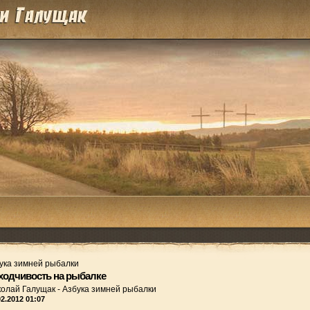
ука зимней рыбалки
ходчивость на рыбалке
колай Галущак
-
Азбука зимней рыбалки
02.2012 01:07