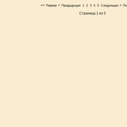
<<
<
>
Первая
Предыдущая
1
2
3
4
5
Следующая
По
Страница 1 из 5