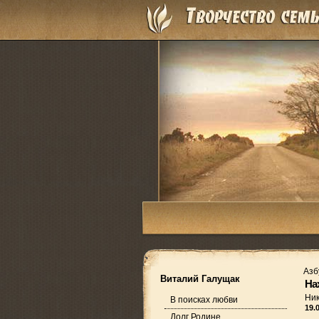
Азб
Виталий Галущак
На
Ни
В поисках любви
19.
Долг Родине