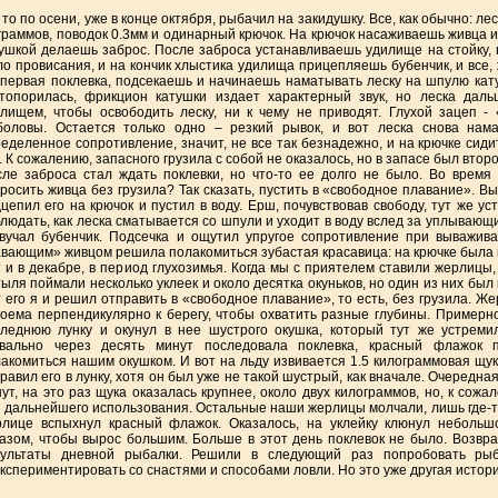
 то по осени, уже в конце октября, рыбачил на закидушку. Все, как обычно: ле
граммов, поводок 0.3мм и одинарный крючок. На крючок насаживаешь живца 
ушкой делаешь заброс. После заброса устанавливаешь удилище на стойку, 
о провисания, и на кончик хлыстика удилища прицепляешь бубенчик,
и все,
 первая поклевка, подсекаешь и начинаешь наматывать леску на шпулю кату
стопорилась, фрикцион катушки издает характерный звук, но леска дал
лищем, чтобы освободить леску, ни к чему не приводят. Глухой зацеп -
боловы. Остается только одно – резкий рывок, и вот леска снова нам
еделенное сопротивление, значит, не все так безнадежно, и на крючке сидит
. К сожалению, запасного грузила с собой не оказалось, но в запасе был вто
ле заброса стал ждать поклевки, но что-то ее долго не было. Во время
росить живца без грузила? Так сказать, пустить в «свободное плавание». В
цепил его на крючок и пустил в воду. Ерш, почувствовав свободу, тут же ус
людать, как леска сматывается со шпули и уходит в воду вслед за уплывающ
вучал бубенчик. Подсечка и ощутил упругое сопротивление
при выважива
вающим» живцом решила полакомиться зубастая красавица: на крючке была щ
 и в декабре, в период глухозимья. Когда мы с приятелем ставили жерлицы,
ыля поймали несколько уклеек и около десятка окуньков, но один из них был 
 его я и решил отправить в «свободное плавание», то есть, без грузила. Ж
оема перпендикулярно к берегу, чтобы охватить разные глубины. Примерно
леднюю лунку и окунул в нее шустрого окушка, который тут же устремил
квально через десять минут последовала поклевка, красный флажок 
акомиться нашим окушком. И вот на льду извивается 1.5 килограммовая щук
равил его
в лунку, хотя он был уже не такой шустрый, как вначале. Очередна
ут, на это раз щука оказалась крупнее, около двух килограммов, но, к сож
 дальнейшего использования. Остальные наши жерлицы молчали, лишь где-то
лице вспыхнул красный флажок. Оказалось, на уклейку клюнул небольшо
азом, чтобы вырос большим. Больше в этот день поклевок не было. Возвр
зультаты дневной рыбалки. Решили в следующий раз попробовать рыб
кспериментировать со снастями и способами ловли.
Но это уже другая истор