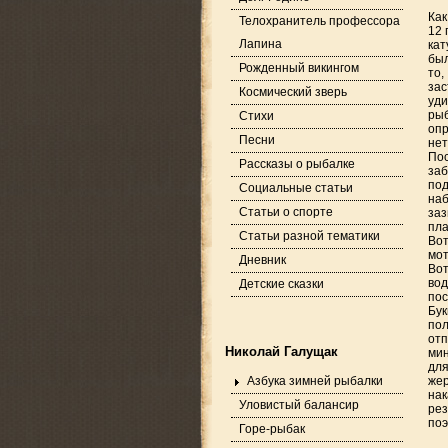
Как
Телохранитель профессора
12 
Лапина
кат
был
Рожденный викингом
то,
за
Космический зверь
уди
ры
Стихи
опр
Песни
нет
Пос
Рассказы о рыбалке
заб
под
Социальные статьи
наб
Статьи о спорте
заз
пла
Статьи разной тематики
Вот
мот
Дневник
Вот
вод
Детские сказки
пос
Бу
пол
отп
Николай Галущак
мин
для
Азбука зимней рыбалки
жер
нак
Уловистый балансир
ре
поэ
Горе-рыбак