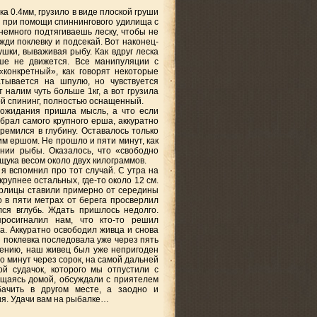
ска 0.4мм, грузило в виде плоской груши
и при помощи спиннингового удилища с
немного подтягиваешь леску, чтобы не
 жди поклевку и подсекай. Вот наконец-
шки, вываживая рыбу. Как вдруг леска
ьше не движется. Все манипуляции с
«конкретный», как говорят некоторые
атывается на шпулю, но чувствуется
 налим чуть больше 1кг, а вот грузила
рой спининг, полностью оснащенный.
 ожидания пришла мысль, а что если
ыбрал самого крупного ерша, аккуратно
тремился в глубину. Оставалось только
им ершом. Не прошло и пяти минут, как
нии рыбы. Оказалось, что «свободно
ука весом около двух килограммов.
 я вспомнил про тот случай. С утра на
крупнее остальных, где-то около 12 см.
ерлицы ставили
примерно от середины
 в пяти метрах от берега просверлил
ся вглубь. Ждать пришлось недолго.
просигналил нам, что кто-то решил
а. Аккуратно освободил живца и снова
я поклевка последовала уже через пять
алению, наш живец был уже непригоден
 минут через сорок, на самой дальней
й судачок, которого мы отпустили с
ащаясь домой, обсуждали с приятелем
ачить в другом месте, а заодно и
ия. Удачи вам на рыбалке…