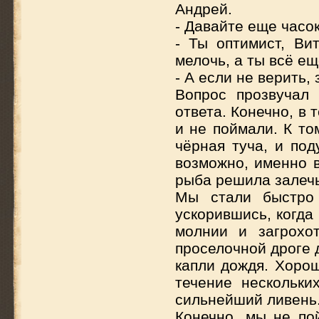
Андрей.
- Давайте еще часок
- Ты оптимист, Ви
мелочь, а ты всё ещ
- А если не верить,
Вопрос прозвучал 
ответа. Конечно, в
и не поймали. К то
чёрная туча, и под
возможно, именно в
рыба решила залечь
Мы стали быстро
ускорившись, когда
молнии и загрохо
проселочной дроге 
капли дождя. Хорош
течение нескольки
сильнейший ливень
Конечно, мы не по