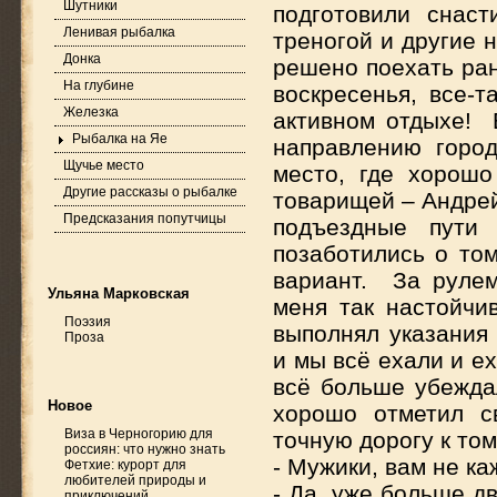
Шутники
подготовили снаст
Ленивая рыбалка
треногой и другие 
Донка
решено поехать ран
На глубине
воскресенья, все-
Железка
активном отдыхе! 
Рыбалка на Яе
направлению горо
Щучье место
место, где хорош
Другие рассказы о рыбалке
товарищей – Андрей
Предсказания попутчицы
подъездные пути
позаботились о том
вариант. За руле
Ульяна Марковская
меня так настойчи
Поэзия
выполнял указания 
Проза
и мы всё ехали и е
всё больше убежда
Новое
хорошо отметил с
Виза в Черногорию для
точную дорогу к том
россиян: что нужно знать
- Мужики, вам не к
Фетхие: курорт для
любителей природы и
- Да, уже больше д
приключений