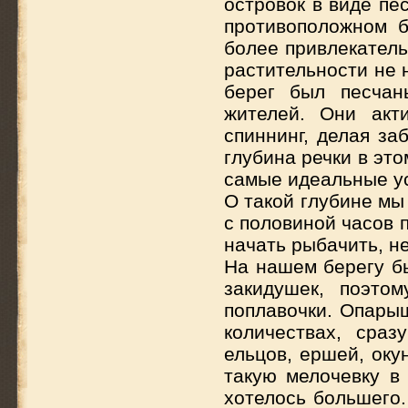
островок в виде пе
противоположном б
более привлекатель
растительности не 
берег был песчан
жителей. Они акт
спиннинг, делая за
глубина речки в эт
самые идеальные ус
О такой глубине мы 
с половиной часов п
начать рыбачить, не
На нашем берегу б
закидушек, поэто
поплавочки. Опары
количествах, сра
ельцов, ершей, оку
такую мелочевку в
хотелось большего.