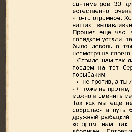
сантиметров 30 дл
естественно, очен
что-то огромное. Х
наших вылавливае
Прошел еще час, 
порядком устали, та
было довольно тя
несмотря на своего 
- Стоило нам так д
поедем на тот бер
порыбачим.
- Я не против, а ты
- Я тоже не против,
можно и сменить ме
Так как мы еще не
собраться в путь 
дружный рыбацкий 
котором нам так
абориген. Потрат