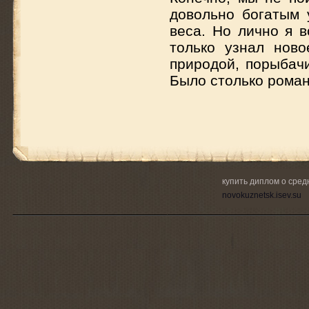
довольно богатым 
веса. Но лично я в
только узнал нов
природой, порыбачи
Было столько романт
купить диплом о сре
novokuznetsk.isev.su