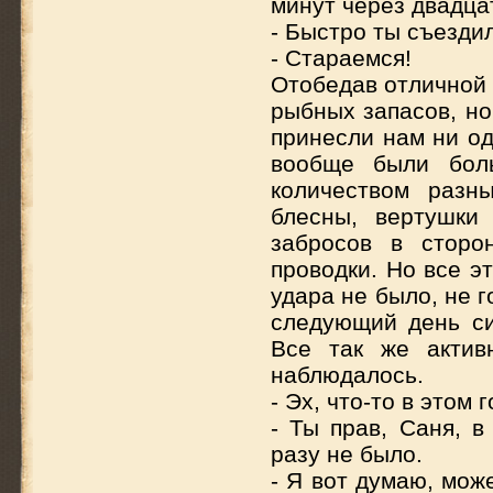
минут через двадца
- Быстро ты съезди
- Стараемся!
Отобедав отличной
рыбных запасов, но 
принесли нам ни од
вообще были бол
количеством разн
блесны, вертушки
забросов в сторо
проводки. Но все э
удара не было, не 
следующий день си
Все так же актив
наблюдалось.
- Эх, что-то в этом
- Ты прав, Саня, в
разу не было.
- Я вот думаю, мож