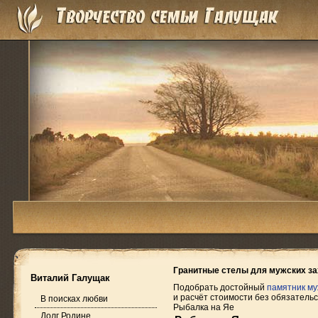
Гранитные стелы для мужских за
Виталий Галущак
Подобрать достойный
памятник м
и расчёт стоимости без обязательс
В поисках любви
Рыбалка на Яе
Долг Родине