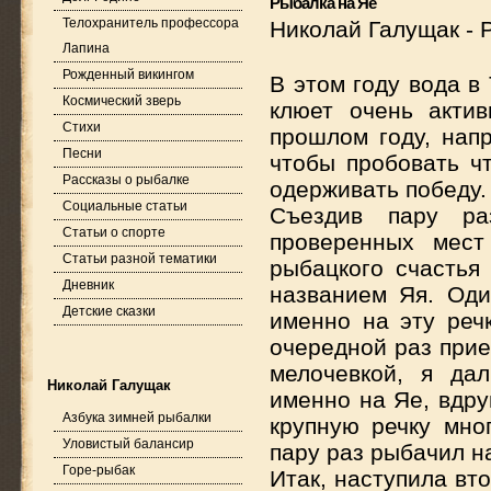
Рыбалка на Яе
Телохранитель профессора
Николай Галущак
-
Лапина
Рожденный викингом
В этом году вода в
Космический зверь
клюет очень акти
Стихи
прошлом году, нап
Песни
чтобы пробовать чт
Рассказы о рыбалке
одерживать победу.
Социальные статьи
Съездив пару ра
Статьи о спорте
проверенных мес
Статьи разной тематики
рыбацкого счастья
Дневник
названием Яя. Оди
Детские сказки
именно на эту речк
очередной раз при
мелочевкой, я да
Николай Галущак
именно на Яе, вдру
Азбука зимней рыбалки
крупную речку мно
Уловистый балансир
пару раз рыбачил на
Горе-рыбак
Итак, наступила вт