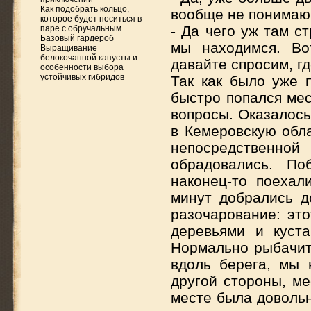
Как подобрать кольцо,
вообще не понимаю,
которое будет носиться в
- Да чего уж там с
паре с обручальным
Базовый гардероб
мы находимся. Вот
Выращивание
белокочанной капусты и
давайте спросим, гд
особенности выбора
устойчивых гибридов
Так как было уже 
быстро попался мес
вопросы. Оказалось
в Кемеровскую обла
непосредственной
обрадовались. По
наконец-то поеха
минут добрались д
разочарование: эт
деревьями и куста
Нормально рыбачить
вдоль берега, мы
другой стороны, ме
месте была доволь