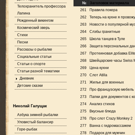
№
Заголовок материала
Телохранитель профессора
261
Правила покера
Лапина
262
Теперь на кухне я провож
Рожденный викингом
263
Новости о популярной му
Космический зверь
264
Слэбы гранитные
Стихи
265
Школа танцев в Туле
Песни
266
Защита персональных да
Рассказы о рыбалке
267
Протеиновая добавка Elite
Социальные статьи
268
Швейцарские часы Swiss Mi
Статьи о спорте
269
Цена кухни
Статьи разной тематики
270
Слот Atilla
Дневник
271
Жилье для военных
Детские сказки
272
Про французскую мебель
273
Папки для документов с к
274
Анализ стихов
Николай Галущак
275
Вкусные блюда
Азбука зимней рыбалки
276
Про слот Crazy Monkey 2
Уловистый балансир
277
Ванна с гидромассажем
Горе-рыбак
278
Подарок для мужчин