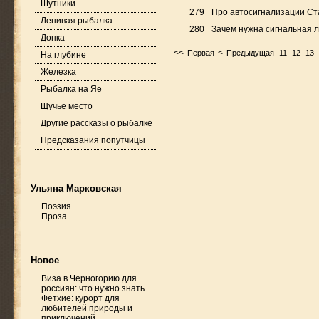
Шутники
279
Про автосигнализации С
Ленивая рыбалка
280
Зачем нужна сигнальная 
Донка
<<
<
Первая
Предыдущая
11
12
13
На глубине
Железка
Рыбалка на Яе
Щучье место
Другие рассказы о рыбалке
Предсказания попутчицы
Ульяна Марковская
Поэзия
Проза
Новое
Виза в Черногорию для
россиян: что нужно знать
Фетхие: курорт для
любителей природы и
приключений