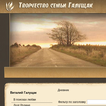
Дневник
Виталий Галущак
В поисках любви
Фильтр по заголовку
Долг Родине