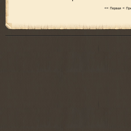
<<
<
Первая
Пр