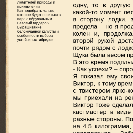
любителей природы и
одну, то в другую
приключений
Как подобрать кольцо,
какой-то момент ле
которое будет носиться в
в сторону лодки, 
паре с обручальным
Базовый гардероб
предела – но я пр
Выращивание
белокочанной капусты и
колен и, продолжа
особенности выбора
второй рукой дост
устойчивых гибридов
почти рядом с лодк
Щука была весом пр
В это время подплы
- Как успехи? – спр
Я показал ему свои
Виктор, к тому врем
с твистером ярко-ж
мы приехали на рек
Виктор тоже сделал
кастмастер в виде
разные стороны. По
на 4.5 килограмма,