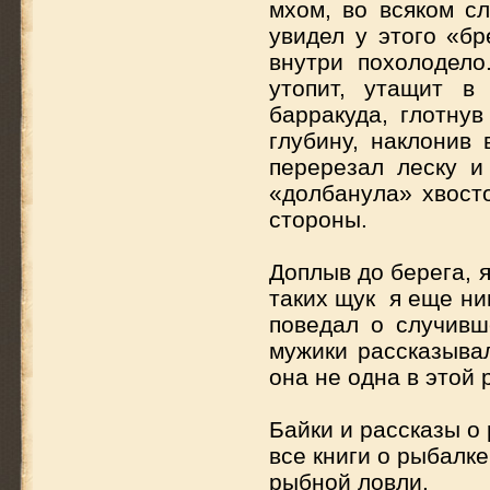
мхом, во всяком сл
увидел у этого «бр
внутри похолодел
утопит, утащит в
барракуда, глотнув
глубину, наклонив 
перерезал леску и
«долбанула» хвост
стороны.
Доплыв до берега, 
таких щук я еще ни
поведал о случивш
мужики рассказывал
она не одна в этой 
Байки и рассказы о
все книги о рыбалк
рыбной ловли.