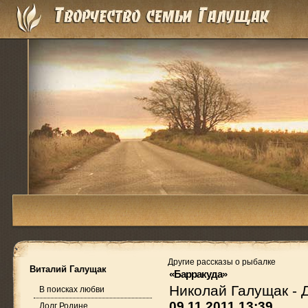
Другие рассказы о рыбалке
Виталий Галущак
«Барракуда»
Николай Галущак
-
В поисках любви
09.11.2011 13:39
Долг Родине