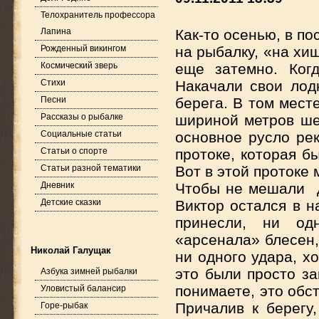
Телохранитель профессора
Лапина
Как-то осенью, в п
Рожденный викингом
на рыбалку, «на хи
Космический зверь
еще затемно. Ког
Стихи
Накачали свои лод
Песни
берега. В том мест
Рассказы о рыбалке
шириной метров ше
Социальные статьи
основное русло рек
Статьи о спорте
протоке, которая б
Статьи разной тематики
Вот в этой протоке 
Дневник
Чтобы не мешали др
Детские сказки
Виктор остался в н
принесли, ни од
«арсенала» блесен,
Николай Галущак
ни одного удара, х
это были просто за
Азбука зимней рыбалки
понимаете, это обс
Уловистый балансир
Причалив к берегу
Горе-рыбак