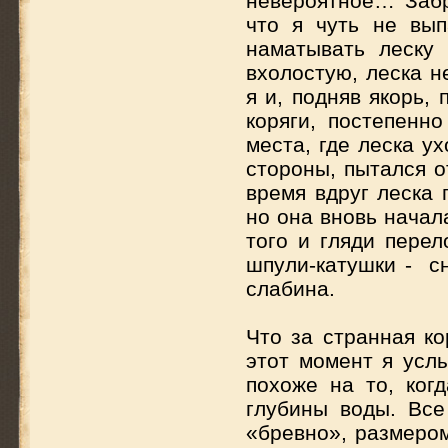
невероятное… Забр
что я чуть не вы
наматывать леску
вхолостую, леска н
я и, подняв якорь,
коряги, постепенн
места, где леска у
стороны, пытался о
время вдруг леска 
но она вновь начал
того и гляди перел
шпули-катушки - сн
слабина.
Что за странная ко
этот момент я услы
похоже на то, ко
глубины воды. Все
«бревно», размером