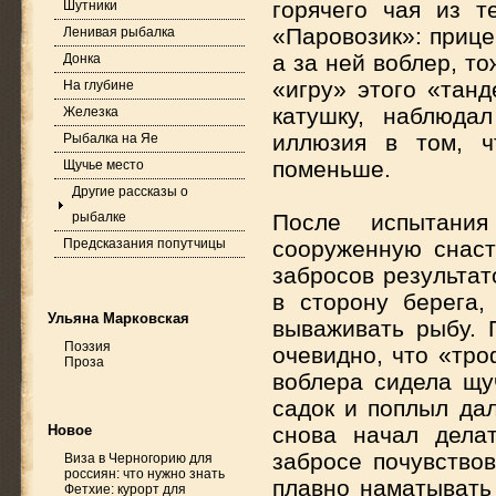
горячего чая из т
Шутники
«Паровозик»: прице
Ленивая рыбалка
а за ней воблер, т
Донка
«игру» этого «тан
На глубине
катушку, наблюда
Железка
иллюзия в том, ч
Рыбалка на Яе
поменьше.
Щучье место
Другие рассказы о
рыбалке
После испытания
Предсказания попутчицы
сооруженную снаст
забросов результат
в сторону берега,
Ульяна Марковская
вываживать рыбу. 
Поэзия
очевидно, что «тро
Проза
воблера сидела щу
садок и поплыл да
Новое
снова начал дела
забросе почувствов
Виза в Черногорию для
россиян: что нужно знать
плавно наматывать
Фетхие: курорт для