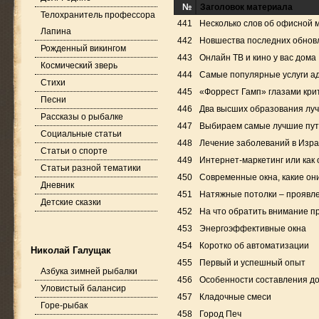
№
Заголовок материала
Телохранитель профессора
441
Несколько слов об офисной 
Лапина
442
Новшества последних обно
Рожденный викингом
443
Онлайн ТВ и кино у вас дома
Космический зверь
444
Самые популярные услуги адв
Стихи
445
«Форрест Гамп» глазами кри
Песни
446
Два высших образования луч
Рассказы о рыбалке
447
Выбираем самые лучшие пу
Социальные статьи
448
Лечение заболеваний в Изр
Статьи о спорте
449
Интернет-маркетинг или как
Статьи разной тематики
450
Современные окна, какие он
Дневник
451
Натяжные потолки – проявл
Детские сказки
452
На что обратить внимание пр
453
Энергоэффективные окна
454
Коротко об автоматизации
Николай Галущак
455
Первый и успешный опыт
Азбука зимней рыбалки
456
Особенности составления до
Уловистый балансир
457
Кладочные смеси
Горе-рыбак
458
Город Печ