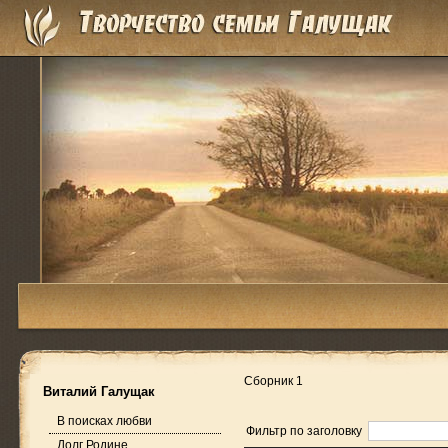
Сборник 1
Виталий Галущак
В поисках любви
Фильтр по заголовку
Долг Родине