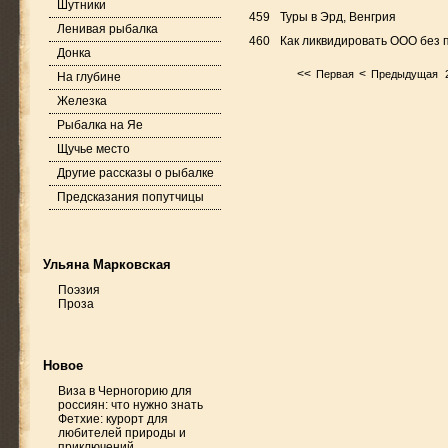
Шутники
459
Туры в Эрд, Венгрия
Ленивая рыбалка
460
Как ликвидировать ООО без 
Донка
<<
<
Первая
Предыдущая
На глубине
Железка
Рыбалка на Яе
Щучье место
Другие рассказы о рыбалке
Предсказания попутчицы
Ульяна Марковская
Поэзия
Проза
Новое
Виза в Черногорию для
россиян: что нужно знать
Фетхие: курорт для
любителей природы и
приключений