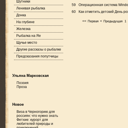
Шутники
59
Операционная система Window
Ленивая рыбалка
60
Как отметить детский День р
Донка
<<
<
Первая
Предыдущая
1
На глубине
Железка
Рыбалка на Яе
Щучье место
Другие рассказы о рыбалке
Предсказания попутчицы
Ульяна Марковская
Поэзия
Проза
Новое
Виза в Черногорию для
россиян: что нужно знать
Фетхие: курорт для
любителей природы и
приключений