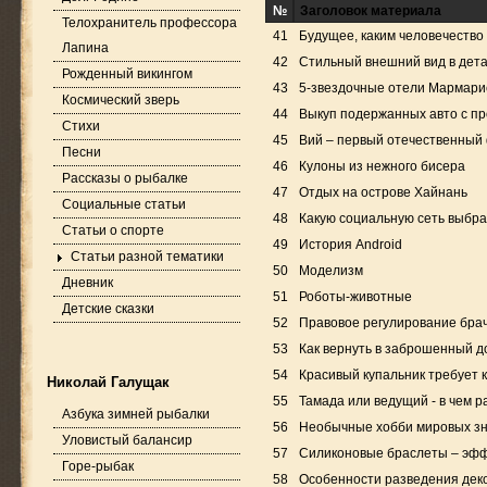
№
Заголовок материала
Телохранитель профессора
41
Будущее, каким человечество 
Лапина
42
Стильный внешний вид в дет
Рожденный викингом
43
5-звездочные отели Мармарис
Космический зверь
44
Выкуп подержанных авто с п
Стихи
45
Вий – первый отечественный
Песни
46
Кулоны из нежного бисера
Рассказы о рыбалке
47
Отдых на острове Хайнань
Социальные статьи
48
Какую социальную сеть выбра
Статьи о спорте
49
История Android
Статьи разной тематики
50
Моделизм
Дневник
51
Роботы-животные
Детские сказки
52
Правовое регулирование бра
53
Как вернуть в заброшенный д
54
Красивый купальник требует 
Николай Галущак
55
Тамада или ведущий - в чем 
Азбука зимней рыбалки
56
Необычные хобби мировых з
Уловистый балансир
57
Силиконовые браслеты – эфф
Горе-рыбак
58
Особенности разведения дек