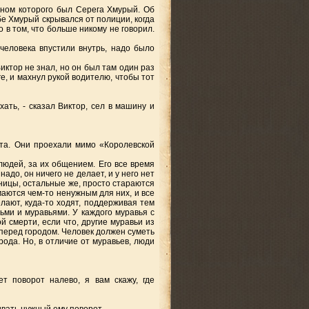
ином которого был Серега Хмурый. Об
убе Хмурый скрывался от полиции, когда
о в том, что больше никому не говорил.
человека впустили внутрь, надо было
иктор не знал, но он был там один раз
е, и махнул рукой водителю, чтобы тот
ать, - сказал Виктор, сел в машину и
та. Они проехали мимо «Королевской
юдей, за их общением. Его все время
адо, он ничего не делает, и у него нет
иницы, остальные же, просто стараются
маются чем-то ненужным для них, и все
елают, куда-то ходят, поддерживая тем
ми и муравьями. У каждого муравья с
 смерти, если что, другие муравьи из
 перед городом. Человек должен суметь
рода. Но, в отличие от муравьев, люди
т поворот налево, я вам скажу, где