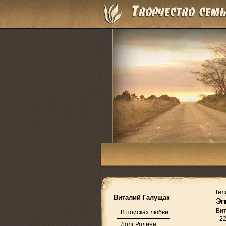
Тел
Виталий Галущак
Эп
Ви
В поисках любви
- 2
Долг Родине