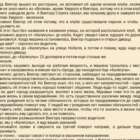
да Виктор вышел из ресторана, он вспомнил об одном ночном клубе, хозя
м не знал никто из «Волков», кроме Хмурого и Виктора, потому что в этом кл
него заводили дело. А Виктору Серега сказал, как лучшему другу и заверил ег
лово Хмурого - железное.
омнил Виктор об этом потому, что в клубе существовали пароли и чтобы 
дъявить их.
б этот был без названия и названия улицы, на которой располагался клуб, В
апомнил дорогу от «Калигулы» до клуба. Кадет увидел такси, едущее по дорог
ановился. Когда машина остановилась, Виктор подошел и открыл дверцу.
уда вам? – спросил его водитель.
не сначала до «Калигулы» на улице Нобеля, а потом я покажу, куда надо ех
лопнул дверцу.
орошо, до «Калигулы» 15 долларов и потом еще столько же.
оехали.
гатель зашумел, выходя на рабочую мощность, и машина тронулась с мес
ни» и направились в южную часть города, где находился бар «Калигула».
нечего делать Виктор смотрел по сторонам, наблюдал за передвижениями л
вляла непосредственность обыкновенного человека. Казалось, ему ничего не н
аких неприятностей. Но Виктор знал, что тех, у кого нет неприятностей – ед
думать об этом и очень хорошо помогает общение. Люди куда-то ходят, зани
 не дает городу разрушиться, вселяет в него жизнь. Муравьи тоже что-то д
ым жизнь в своем муравейнике. Но есть существенное различие между людь
ого рождения есть четкие обязанности, которых он придерживается до самой
 муравейника помогут ему. У людей же с рождения нет никаких обязанностей
тавить себя, завоевать свое место в жизни, чтобы что-то значить в жизни го
ут мешать ему сделать это, а не помогать.
ософские размышления Виктора прервал голос водителя:
эр, мы у «Калигулы», я жду ваших указаний.
Поезжайте прямо и свернете на третий поворот направо, а дальше буде
рачивать.
се понял, - сказал таксист и поехал в указанном направлении.