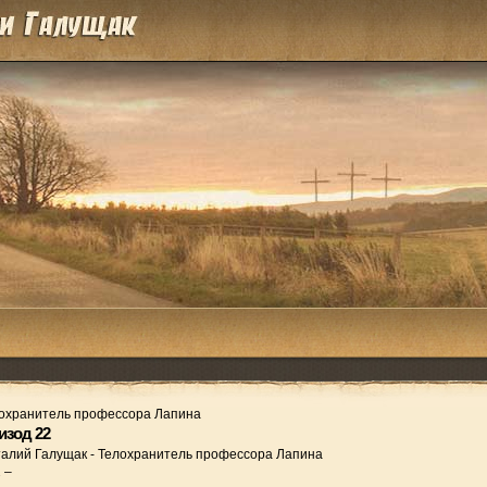
охранитель профессора Лапина
изод 22
талий Галущак
-
Телохранитель профессора Лапина
2 –