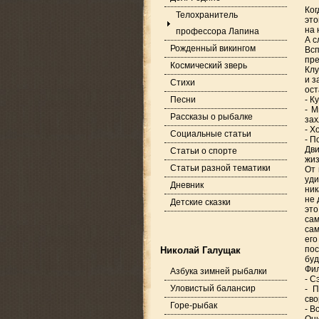
Ког
Телохранитель
это
на 
профессора Лапина
А с
Рожденный викингом
Всп
пре
Космический зверь
Клу
и з
Стихи
ост
Песни
- К
- М
Рассказы о рыбалке
зах
- Х
Социальные статьи
- П
Дви
Статьи о спорте
жиз
Статьи разной тематики
От 
уди
Дневник
ник
не 
Детские сказки
это
сам
сам
его
пос
Николай Галущак
буд
Фил
Азбука зимней рыбалки
- С
Уловистый балансир
- 
сво
Горе-рыбак
- В