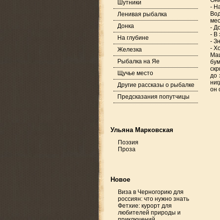
Они
Шутники
- Н
Вод
Ленивая рыбалка
мес
Донка
- Д
- В
На глубине
- З
- Х
Железка
Маш
Рыбалка на Яе
бум
скр
Щучье место
до 
ниг
Другие рассказы о рыбалке
он 
Предсказания попутчицы
Ульяна Марковская
Поэзия
Проза
Новое
Виза в Черногорию для
россиян: что нужно знать
Фетхие: курорт для
любителей природы и
приключений