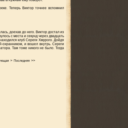
ивать нужный ему поворот.
реке. Теперь Виктор точнее вспомнил
ась, доехав до него. Виктор достал из
улось с места и секунд через двадцать
 находился клуб Сереги Хмурого. Дойдя
-охранником, и вошел внутрь. Сереги
тора. Там тоже никого не было. Тогда
>
>>
ующая
Последняя