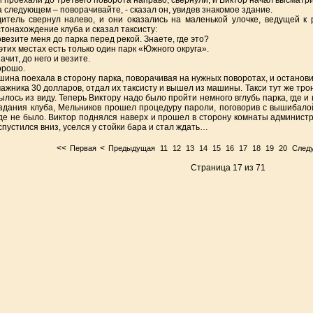
 проехали до третьего поворота направо, свернули, и Виктор начал высматр
а следующем – поворачивайте, - сказал он, увидев знакомое здание.
итель свернул налево, и они оказались на маленькой улочке, ведущей к 
тонахождение клуба и сказал таксисту:
овезите меня до парка перед рекой. Знаете, где это?
 этих местах есть только один парк «Южного округа».
начит, до него и везите.
орошо.
ина поехала в сторону парка, поворачивая на нужных поворотах, и остановил
ажника 30 долларов, отдал их таксисту и вышел из машины. Такси тут же трон
ылось из виду. Теперь Виктору надо было пройти немного вглубь парка, где и
здания клуба, Мельников прошел процедуру пароли, поговорив с вышибалой
де не было. Виктор поднялся наверх и прошел в сторону комнаты администра
спустился вниз, уселся у стойки бара и стал ждать…
<<
<
Первая
Предыдущая
11
12
13
14
15
16
17
18
19
20
След
Страница 17 из 71