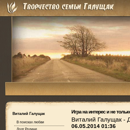
Игра на интерес и не тольк
Виталий Галущак
Виталий Галущак
-
В поисках любви
06.05.2014 01:36
Долг Родине