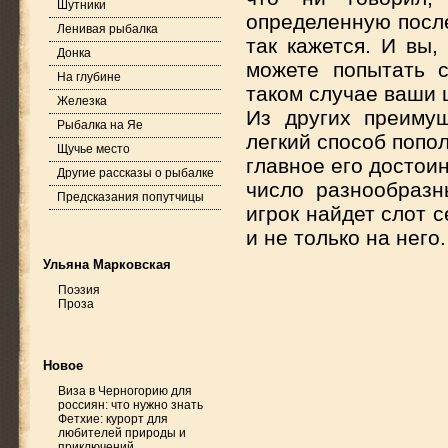
Шутники
определенную после
Ленивая рыбалка
так кажется. И вы,
Донка
можете попытать 
На глубине
таком случае ваши
Железка
Из других преимущ
Рыбалка на Яе
легкий способ попол
Щучье место
главное его достои
Другие рассказы о рыбалке
число разнообразн
Предсказания попутчицы
игрок найдет слот 
и не только на него.
Ульяна Марковская
Поэзия
Проза
Новое
Виза в Черногорию для
россиян: что нужно знать
Фетхие: курорт для
любителей природы и
приключений