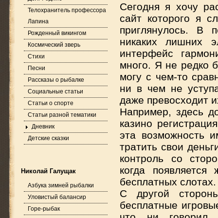
Сегодня я хочу ра
Телохранитель профессора
сайт которого я с
Лапина
приглянулось. В 
Рожденный викингом
никаких лишних э
Космический зверь
интерфейс гармон
Стихи
много. Я не редко 
Песни
могу с чем-то сравн
Рассказы о рыбалке
ни в чем не уступ
Социальные статьи
даже превосходит и
Статьи о спорте
Например, здесь до
Статьи разной тематики
казино регистраци
Дневник
эта возможность и
Детские сказки
тратить свои деньг
контроль со сторо
когда появляется 
Николай Галущак
бесплатных слотах.
Азбука зимней рыбалки
С другой стороны
Уловистый балансир
бесплатные игровые
Горе-рыбак
что ни говорил,