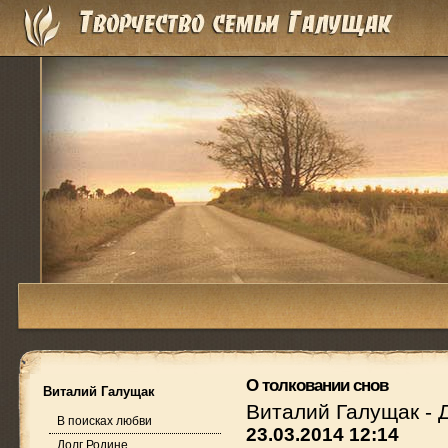
О толковании снов
Виталий Галущак
Виталий Галущак
-
В поисках любви
23.03.2014 12:14
Долг Родине