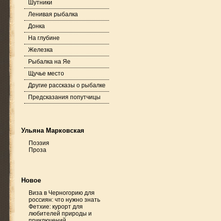
Шутники
Ленивая рыбалка
Донка
На глубине
Железка
Рыбалка на Яе
Щучье место
Другие рассказы о рыбалке
Предсказания попутчицы
Ульяна Марковская
Поэзия
Проза
Новое
Виза в Черногорию для
россиян: что нужно знать
Фетхие: курорт для
любителей природы и
приключений