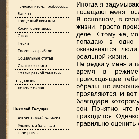
Иногда я задумываю
Телохранитель профессора
посещают меня посл
Лапина
В основном, в сво
Рожденный викингом
жизни, просто прои
Космический зверь
деле. К тому же, м
Стихи
попадаю в одно 
Песни
оказываются люди
Рассказы о рыбалке
реальной жизни.
Социальные статьи
Не редки у меня и т
Статьи о спорте
время в режиме
Статьи разной тематики
происходящее тебе 
Дневник
образы, не имеющие
Детские сказки
проявляются. И вот
благодаря котором
сон. Понятно, что 
Николай Галущак
приходится. Однако
Азбука зимней рыбалки
правильно оценить 
Уловистый балансир
Горе-рыбак