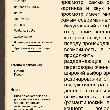
просмотр самых р
Шутники
картинка и звук 
Ленивая рыбалка
просмотр имеет мн
Донка
самым современным
На глубине
безусловный комф
Железка
отсутствие внешн
Рыбалка на Яе
который заскучал
Щучье место
поводу происходящ
Другие рассказы о рыбалке
возможность в 
Предсказания попутчицы
продолжить;
раздражающие з
Ульяна Марковская
переговоры очень 
Поэзия
широкий выбор вре
Проза
разочарование от
(ну, уж очень раз
денег жалко и вы 
Новое
возможность
см
Виза в Черногорию для
россиян: что нужно знать
(романтический 
Фетхие: курорт для
любителей природы и
концерт – вече
приключений