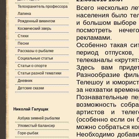
Всего несколько л
Телохранитель профессора
Лапина
населения было те
Рожденный викингом
и большом выборе 
Космический зверь
посмотреть нечег
Стихи
рекламами.
Песни
Особенно такая си
Рассказы о рыбалке
период отпусков,
Социальные статьи
телеканалы «крутят»
Статьи о спорте
Здесь вам приде
Статьи разной тематики
Разнообразие филь
Дневник
Телешоу и юморист
Детские сказки
за нехватки времен
Познавательные пе
возможность собр
Николай Галущак
артистов и телег
(особенно если он 
Азбука зимней рыбалки
можно собраться ко
Уловистый балансир
Необходимо добави
Горе-рыбак