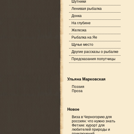
Шутники
Ленивая рыбалка
Донка
На глубине
Железка
Рыбалка на Яе
Щучье место
Другие рассказы о рыбалке
Предсказания попутчицы
Ульяна Марковская
Поэзия
Проза
Новое
Виза в Черногорию для
россиян: что нужно знать
Фетхие: курорт для
любителей природы и
приключений