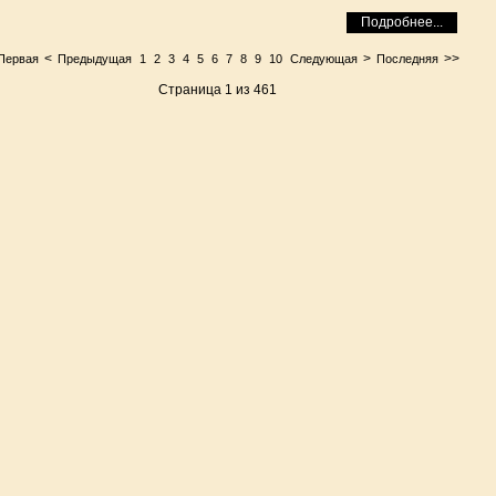
Подробнее...
<
>
>>
Первая
Предыдущая
1
2
3
4
5
6
7
8
9
10
Следующая
Последняя
Страница 1 из 461