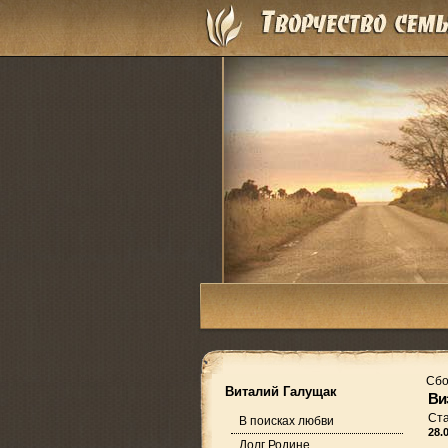
Сбо
Виталий Галущак
Ви
Ст
В поисках любви
28.
Долг Родине