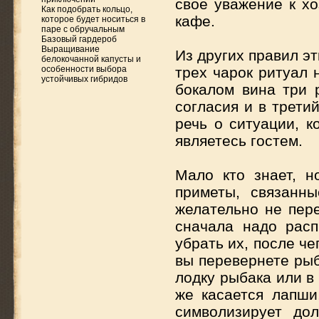
свое уважение к хо
Как подобрать кольцо,
кафе.
которое будет носиться в
паре с обручальным
Базовый гардероб
Выращивание
Из других правил э
белокочанной капусты и
особенности выбора
трех чарок ритуал 
устойчивых гибридов
бокалом вина три р
согласия и в трети
речь о ситуации, к
являетесь гостем.
Мало кто знает, н
приметы, связанн
желательно не пере
сначала надо расп
убрать их, после ч
вы перевернете рыб
лодку рыбака или в
же касается лапши
символизирует до