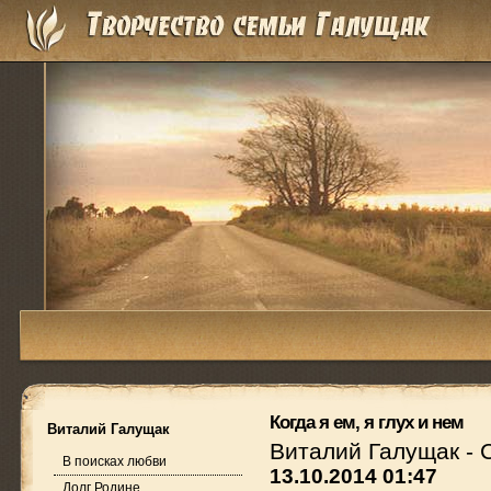
Когда я ем, я глух и нем
Виталий Галущак
Виталий Галущак
-
В поисках любви
13.10.2014 01:47
Долг Родине