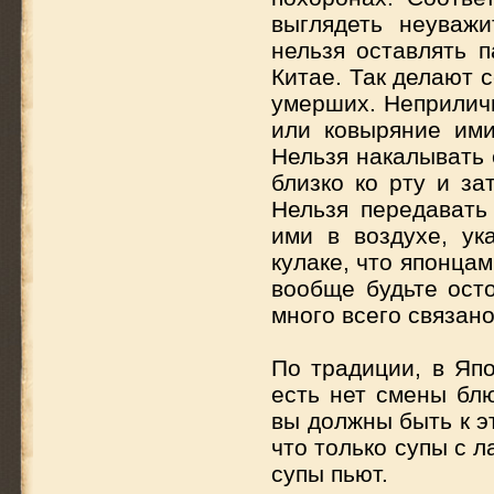
выглядеть неуваж
нельзя оставлять п
Китае. Так делают 
умерших. Неприлич
или ковыряние ими
Нельзя накалывать 
близко ко рту и за
Нельзя передавать
ими в воздухе, ук
кулаке, что японца
вообще будьте ост
много всего связано
По традиции, в Япо
есть нет смены блю
вы должны быть к э
что только супы с 
супы пьют.