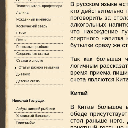
В русском языке ест
Телохранитель профессора
кто действительно 
Лапина
поговорить за стол
Рожденный викингом
алкогольных напитк
Космический зверь
что нахождение пу
Стихи
спиртного напитка 
Песни
бутылки сразу же ст
Рассказы о рыбалке
Социальные статьи
Так как большая 
Статьи о спорте
логичным рассказат
Статьи разной тематики
время приема пищи
Дневник
счета являются Кит
Детские сказки
Китай
Николай Галущак
В Китае большое в
Азбука зимней рыбалки
обеде присутствует
Уловистый балансир
стол раньше него. 
Горе-рыбак
почетный гость не 