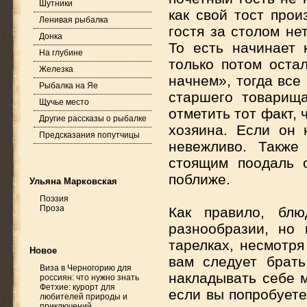
Шутники
как свой тост прои
Ленивая рыбалка
гостя за столом не
Донка
То есть начинает 
На глубине
только потом оста
Железка
начнем», тогда все
Рыбалка на Яе
старшего товарища
Щучье место
отметить тот факт,
Другие рассказы о рыбалке
хозяина. Если он 
Предсказания попутчицы
невежливо. Также
стоящим поодаль 
поближе.
Ульяна Марковская
Поэзия
Проза
Как правило, бл
разнообразии, но
тарелках, несмотря
Новое
вам следует брат
Виза в Черногорию для
накладывать себе м
россиян: что нужно знать
Фетхие: курорт для
если вы попробуете
любителей природы и
приключений