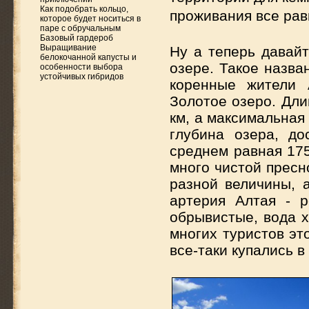
Как подобрать кольцо,
проживания все рав
которое будет носиться в
паре с обручальным
Базовый гардероб
Выращивание
Ну а теперь давай
белокочанной капусты и
озере. Такое назва
особенности выбора
устойчивых гибридов
коренные жители 
Золотое озеро. Дли
км, а максимальная
глубина озера, д
среднем равная 175
много чистой пресн
разной величины, 
артерия Алтая - р
обрывистые, вода х
многих туристов эт
все-таки купались в