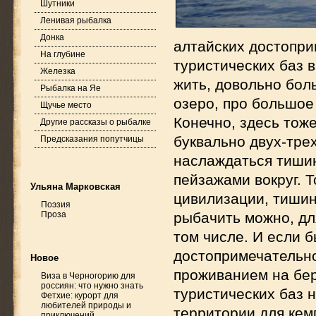
Шутники
Ленивая рыбалка
Донка
алтайских достопри
На глубине
туристических баз в
Железка
жить, довольно бол
Рыбалка на Яе
озеро, про большое
Щучье место
Конечно, здесь тоже
Другие рассказы о рыбалке
буквально двух-тре
Предсказания попутчицы
наслаждаться тиши
пейзажами вокруг. Т
Ульяна Марковская
цивилизации, тишин
Поэзия
Проза
рыбачить можно, дл
том числе. И если 
достопримечательно
Новое
проживанием на бер
Виза в Черногорию для
россиян: что нужно знать
туристических баз н
Фетхие: курорт для
любителей природы и
территории для кем
приключений