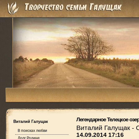
Легендарное Телецкое озе
Виталий Галущак
Виталий Галущак
-
В поисках любви
14.09.2014 17:16
Долг Родине