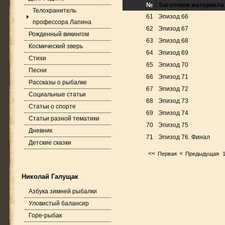
№
Заголовок материала
Телохранитель
61
Эпизод 66
профессора Лапина
62
Эпизод 67
Рожденный викингом
63
Эпизод 68
Космический зверь
64
Эпизод 69
Стихи
65
Эпизод 70
Песни
66
Эпизод 71
Рассказы о рыбалке
67
Эпизод 72
Социальные статьи
68
Эпизод 73
Статьи о спорте
69
Эпизод 74
Статьи разной тематики
70
Эпизод 75
Дневник
71
Эпизод 76. Финал
Детские сказки
<<
<
Первая
Предыдущая
Николай Галущак
Азбука зимней рыбалки
Уловистый балансир
Горе-рыбак