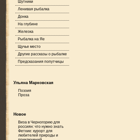
Шутники
Ленивая рыбалка
Донка
На глубине
Железка
Рыбалка на Яе
Щучье место
Другие рассказы о рыбалке
Предсказания попутчицы
Ульяна Марковская
Поэзия
Проза
Новое
Виза в Черногорию для
россиян: что нужно знать
Фетхие: курорт для
любителей природы и
приключений