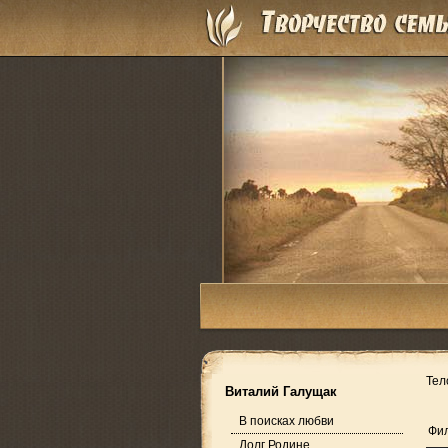
Тел
Виталий Галущак
В поисках любви
Фил
Долг Родине