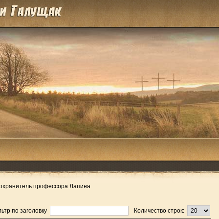
охранитель профессора Лапина
ьтр по заголовку
Количество строк: