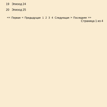
19
Эпизод 24
20
Эпизод 25
<<
<
>
>>
Первая
Предыдущая
1
2
3
4
Следующая
Последняя
Страница 1 из 4