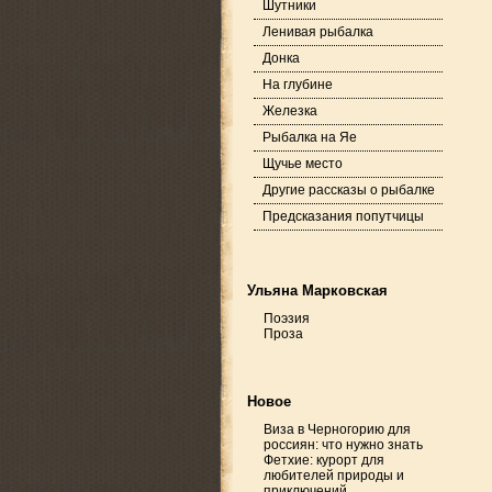
Шутники
Ленивая рыбалка
Донка
На глубине
Железка
Рыбалка на Яе
Щучье место
Другие рассказы о рыбалке
Предсказания попутчицы
Ульяна Марковская
Поэзия
Проза
Новое
Виза в Черногорию для
россиян: что нужно знать
Фетхие: курорт для
любителей природы и
приключений