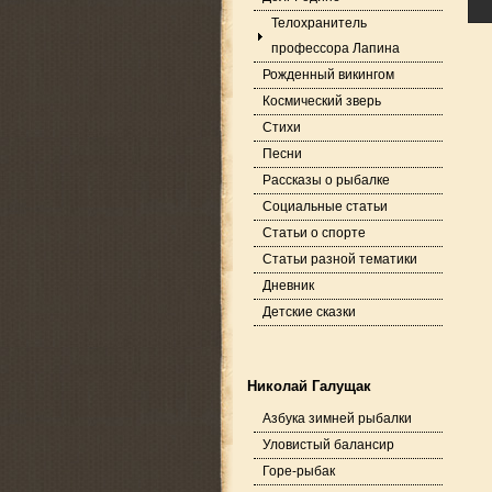
Телохранитель
профессора Лапина
Рожденный викингом
Космический зверь
Стихи
Песни
Рассказы о рыбалке
Социальные статьи
Статьи о спорте
Статьи разной тематики
Дневник
Детские сказки
Николай Галущак
Азбука зимней рыбалки
Уловистый балансир
Горе-рыбак