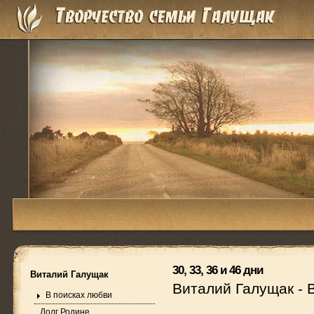
30, 33, 36 и 46 дни
Виталий Галущак
Виталий Галущак
-
В поисках любви
Долг Родине