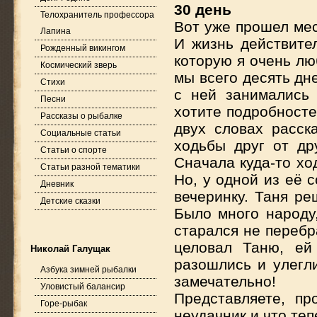
30 день
Телохранитель профессора
Вот уже прошел мес
Лапина
И жизнь действите
Рожденный викингом
которую я очень люб
Космический зверь
мы всего десять дн
Стихи
с ней занимались
Песни
хотите подробносте
Рассказы о рыбалке
двух словах расск
Социальные статьи
ходьбы друг от др
Статьи о спорте
Сначала куда-то ход
Статьи разной тематики
Но, у одной из её 
Дневник
вечеринку. Таня ре
Детские сказки
Было много народу,
старался не перебр
целовал Таню, ей
Николай Галущак
разошлись и улегл
Азбука зимней рыбалки
замечательно!
Уловистый балансир
Представляете, пр
Горе-рыбак
неудачник и что теп