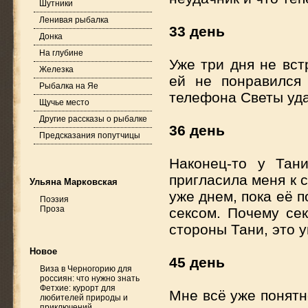
Шутники
Ленивая рыбалка
33 день
Донка
На глубине
Уже три дня не вст
Железка
ей не понравился
Рыбалка на Яе
телефона Светы уда
Щучье место
Другие рассказы о рыбалке
36 день
Предсказания попутчицы
Наконец-то у Тан
пригласила меня к 
Ульяна Марковская
уже днем, пока её 
Поэзия
Проза
сексом. Почему се
стороны Тани, это 
Новое
45 день
Виза в Черногорию для
россиян: что нужно знать
Фетхие: курорт для
Мне всё уже понятн
любителей природы и
приключений