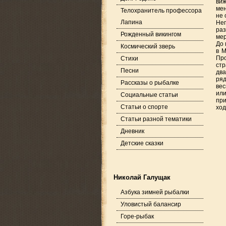
виж
мен
Телохранитель профессора
не 
Лапина
Неп
раз
Рожденный викингом
мер
До 
Космический зверь
в М
Про
Стихи
стр
Песни
два
ряд
Рассказы о рыбалке
вес
или
Социальные статьи
при
Статьи о спорте
ход
Статьи разной тематики
Дневник
Детские сказки
Николай Галущак
Азбука зимней рыбалки
Уловистый балансир
Горе-рыбак