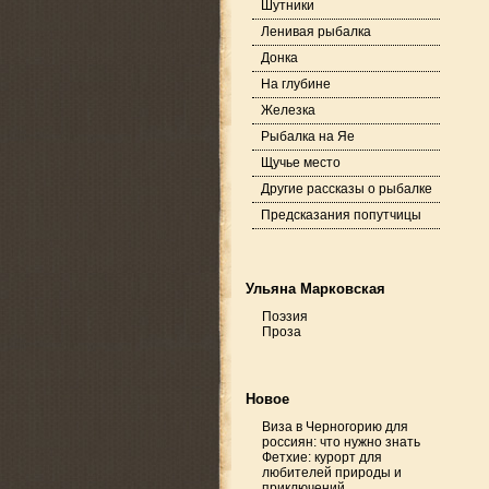
Шутники
Ленивая рыбалка
Донка
На глубине
Железка
Рыбалка на Яе
Щучье место
Другие рассказы о рыбалке
Предсказания попутчицы
Ульяна Марковская
Поэзия
Проза
Новое
Виза в Черногорию для
россиян: что нужно знать
Фетхие: курорт для
любителей природы и
приключений