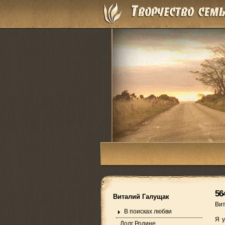
56
Виталий Галущак
Ви
В поисках любви
Я у
Долг Родине