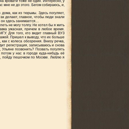
на кровати тоже не один. Интересно, у
с мне не до этого. Бегом собираюсь, и,
дома, как из тюрьмы. Здесь погуляет,
так делают, главное, чтобы люди знали
м он здесь занимается…
петь не могу толпу. Не хотел бы я жить
давка ужасная, причем в любое время.
ГУ. Для того, кто видит главный ВУЗ
ажей. Пришел к выводу, что их больше
 как с колеса обозрения. Внизу речка,
одит регистрация, записываюсь и снова
, Ульяне позвонить? Позвать погулять
е потом у нас в городе куда-нибудь её
о, пойду пешочком по Москве. Люблю я