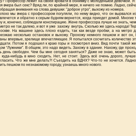
у? Профессор лежит на своей кровати в обнимку с молоденькой девочкой. Я 
я вчера был секс? Вряд ли, по крайней мере, я ничего не помню. Ладно, сейча
обращая внимания на слова девушки: ”доброе утро”, выхожу из номера.
лохо мы вчера с профессором погуляли, по нему видно, что он вырвался из 
влечется и обратно к серым будням вернется, когда приедет домой. Многие 
у и, конечно, соблюдали конспирацию. Жене профессора лучше не знать, че
метро не так далеко, и вот я уже захожу внутрь. Сколько же здесь народа! Тер
оскве. На машине здесь плохо ездить, так как везде пробки, а на метро 
езжаю несколько остановок и выхожу. Прохожу немного пешком и вот он, М
аны впервые, зрелище впечатляющее. Я попытался сосчитать количество эт
дцати. Потом я подошел к краю горы и посмотрел вниз. Вид почти такой же,
ом “Лужники”. В общем, это надо видеть. Захожу в здание. Нахожу, где прох
ь день свободен. Чем бы мне сегодня заняться? Даже не знаю, может быть
 куда-нибудь в кино сходить. Нет, не стоит. Здесь всё очень дорого, лучш
гласить. Что же мне делать?! Съездить на ВДНХ? Что-то не хочется. Ладн
ить пешком по незнакомому городу, узнаешь много нового.