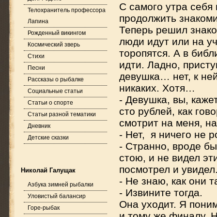
С самого утра себя 
Телохранитель профессора
продолжить знакоми
Лапина
Теперь решил знаком
Рожденный викингом
люди идут или на уч
Космический зверь
торопятся. А в биб
Стихи
идти. Ладно, присту
Песни
девушка… нет, к не
Рассказы о рыбалке
никаких. Хотя…
Социальные статьи
- Девушка, вы, каже
Статьи о спорте
сто рублей, как гов
Статьи разной тематики
смотрит на меня, на
Дневник
- Нет, я ничего не р
Детские сказки
- Странно, вроде бы
стою, и не видел эт
посмотрел и увидел
Николай Галущак
- Не знаю, как они 
Азбука зимней рыбалки
- Извините тогда.
Уловистый балансир
Она уходит. Я пони
Горе-рыбак
и тому же финалу. 