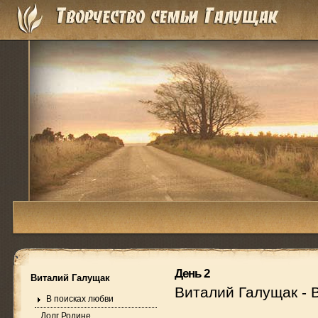
День 2
Виталий Галущак
Виталий Галущак
-
В поисках любви
Долг Родине