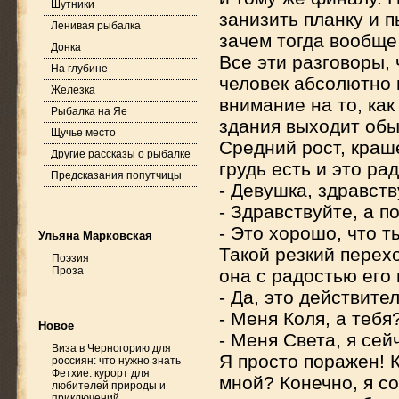
Шутники
занизить планку и п
Ленивая рыбалка
зачем тогда вообще
Донка
Все эти разговоры, 
На глубине
человек абсолютно 
Железка
внимание на то, как
Рыбалка на Яе
здания выходит обы
Щучье место
Средний рост, краш
Другие рассказы о рыбалке
грудь есть и это раду
Предсказания попутчицы
- Девушка, здравст
- Здравствуйте, а п
- Это хорошо, что т
Ульяна Марковская
Такой резкий перехо
Поэзия
Проза
она с радостью его
- Да, это действите
- Меня Коля, а тебя
Новое
- Меня Света, я сей
Виза в Черногорию для
Я просто поражен! К
россиян: что нужно знать
Фетхие: курорт для
мной? Конечно, я с
любителей природы и
приключений