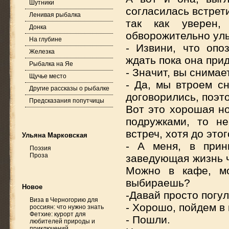
Шутники
согласилась встрет
Ленивая рыбалка
так как уверен
Донка
обворожительно улы
На глубине
- Извини, что опо
Железка
ждать пока она при
Рыбалка на Яе
- Значит, вы снимае
Щучье место
- Да, мы втроем с
Другие рассказы о рыбалке
договорились, поэто
Предсказания попутчицы
Вот это хорошая но
подружками, то н
встреч, хотя до это
Ульяна Марковская
- А меня, в прин
Поэзия
Проза
заведующая жизнь ч
Можно в кафе, мо
выбираешь?
Новое
-Давай просто погу
Виза в Черногорию для
- Хорошо, пойдем в
россиян: что нужно знать
Фетхие: курорт для
- Пошли.
любителей природы и
приключений