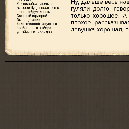
Ну, дальше весь наш
Как подобрать кольцо,
гуляли долго, гово
которое будет носиться в
паре с обручальным
только хорошее. А 
Базовый гардероб
Выращивание
плохое рассказыва
белокочанной капусты и
особенности выбора
девушка хорошая, п
устойчивых гибридов