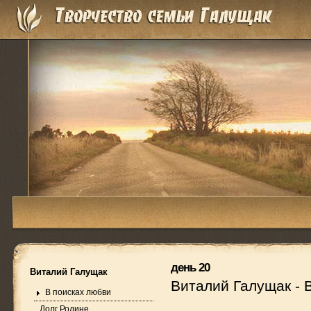
день 20
Виталий Галущак
Виталий Галущак
-
В поисках любви
Долг Родине