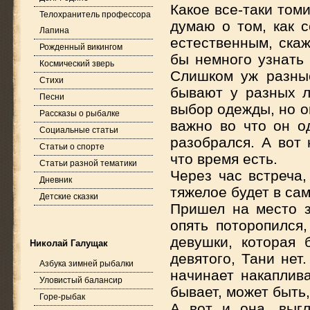
Какое все-таки том
Телохранитель профессора
думаю о том, как 
Лапина
естественным, скаж
Рожденный викингом
бы немного узнать 
Космический зверь
Слишком уж разны
Стихи
бывают у разных л
Песни
выбор одежды, но он
Рассказы о рыбалке
важно во что он о
Социальные статьи
разобрался. А вот 
Статьи о спорте
что время есть.
Статьи разной тематики
Через час встреча,
Дневник
тяжелое будет в сам
Детские сказки
Пришел на место з
опять поторопился
девушки, которая 
Николай Галущак
девятого, Тани нет
Азбука зимней рыбалки
начинает накаплива
Уловистый балансир
бывает, может быть
Горе-рыбак
А вот и она, выгл