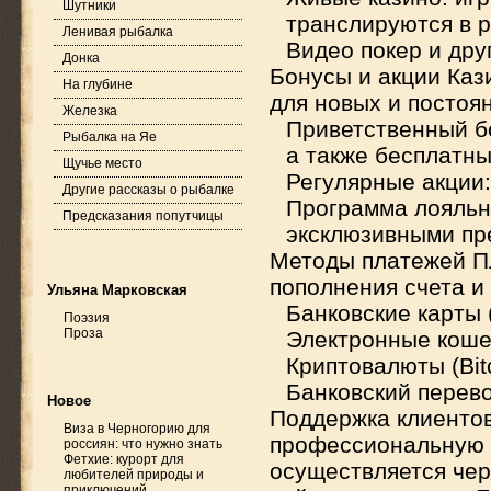
Шутники
транслируются в 
Ленивая рыбалка
Видео покер и дру
Донка
Бонусы и акции Каз
На глубине
для новых и постоя
Железка
Приветственный бо
Рыбалка на Яе
а также бесплатны
Щучье место
Регулярные акции:
Другие рассказы о рыбалке
Программа лояльно
Предсказания попутчицы
эксклюзивными пр
Методы платежей П
пополнения счета и
Ульяна Марковская
Банковские карты 
Поэзия
Проза
Электронные кошель
Криптовалюты (Bitc
Банковский перев
Новое
Поддержка клиенто
Виза в Черногорию для
профессиональную с
россиян: что нужно знать
Фетхие: курорт для
осуществляется чер
любителей природы и
приключений