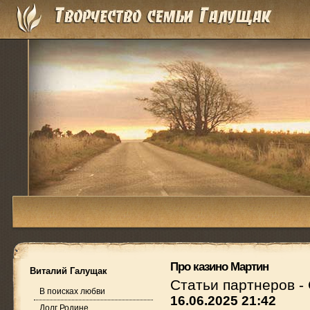
Про казино Мартин
Виталий Галущак
Статьи партнеров
-
В поисках любви
16.06.2025 21:42
Долг Родине