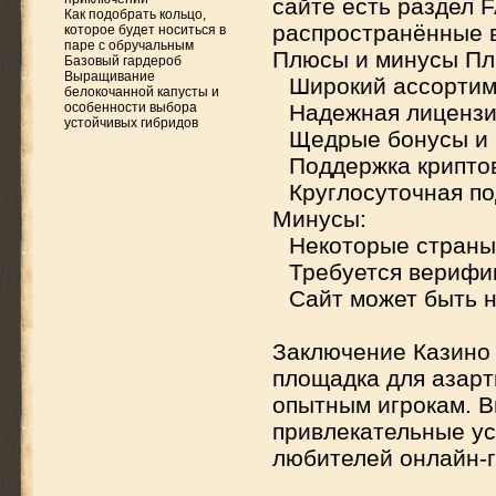
сайте есть раздел 
Как подобрать кольцо,
распространённые 
которое будет носиться в
паре с обручальным
Плюсы и минусы Пл
Базовый гардероб
Выращивание
Широкий ассортим
белокочанной капусты и
особенности выбора
Надежная лицензи
устойчивых гибридов
Щедрые бонусы и 
Поддержка крипто
Круглосуточная п
Минусы:
Некоторые страны
Требуется верифи
Сайт может быть н
Заключение Казино
площадка для азартн
опытным игрокам. В
привлекательные ус
любителей онлайн-г