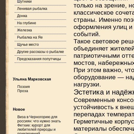
Шутники
только на зрение, н
Ленивая рыбалка
классическое сочет
Донка
страны. Именно поэ
На глубине
оформления улиц и 
Железка
событий.
Рыбалка на Яе
Такое световое реш
Щучье место
объединяет жителей
Другие рассказы о рыбалке
патриотичными отте
Предсказания попутчицы
мостов, набережных
При этом важно, чт
оборудование — на
Ульяна Марковская
нагрузки.
Поэзия
Эстетика и надёж
Проза
Современные консо
устойчивость к вне
Новое
перепадах температ
Виза в Черногорию для
Герметичные корпус
россиян: что нужно знать
Фетхие: курорт для
материалы обеспеч
любителей природы и
приключений