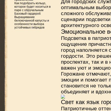
Для городских служ
Как подобрать кольцо,
оптимальным выборо
которое будет носиться в
паре с обручальным
сложного обслужив
Базовый гардероб
Выращивание
сценарии подсветки
белокочанной капусты и
особенности выбора
архитектурного осв
устойчивых гибридов
Эмоциональное в
Подсветка в патрио
ощущение причастно
город наполняется
гордости. Это реше
проспектах, так и 
важен уют и эмоцио
Горожане отмечают,
эмоции и помогает 
становится не толь
объединяет и вдохн
Свет как язык го
Патриотичные оттен