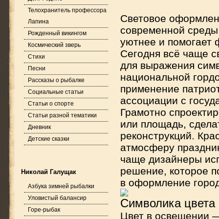
Телохранитель профессора
Световое оформлен
Лапина
современной среды.
Рожденный викингом
уютнее и помогает 
Космический зверь
Сегодня всё чаще св
Стихи
для выражения симв
Песни
национальной гордо
Рассказы о рыбалке
применение патриот
Социальные статьи
ассоциации с госу
Статьи о спорте
Грамотно спроектир
Статьи разной тематики
или площадь, сдела
Дневник
реконструкций. Кра
Детские сказки
атмосферу праздник
чаще дизайнеры ис
решение, которое п
Николай Галущак
в оформление город
Азбука зимней рыбалки
Уловистый балансир
Символика цвета 
Горе-рыбак
Цвет в освещении —