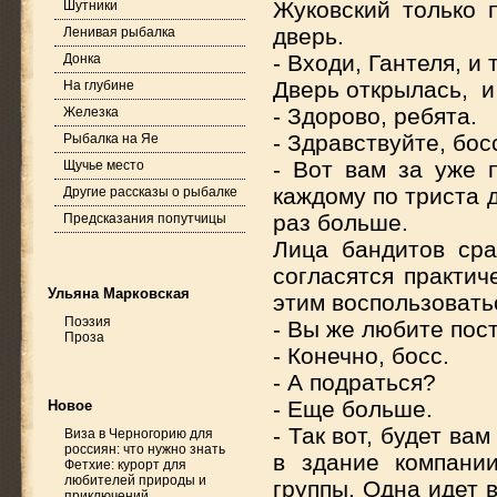
Жуковский только п
Шутники
дверь.
Ленивая рыбалка
- Входи, Гантеля, и
Донка
Дверь открылась, и
На глубине
- Здорово, ребята.
Железка
- Здравствуйте, бос
Рыбалка на Яе
- Вот вам за уже 
Щучье место
каждому по триста 
Другие рассказы о рыбалке
раз больше.
Предсказания попутчицы
Лица бандитов сра
согласятся практич
Ульяна Марковская
этим воспользовать
Поэзия
- Вы же любите пос
Проза
- Конечно, босс.
- А подраться?
- Еще больше.
Новое
- Так вот, будет ва
Виза в Черногорию для
россиян: что нужно знать
в здание компани
Фетхие: курорт для
любителей природы и
группы. Одна идет 
приключений