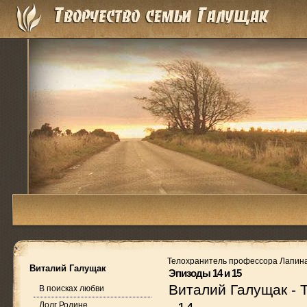
Телохранитель профессора Лапин
Виталий Галущак
Эпизоды 14 и 15
Виталий Галущак
-
В поисках любви
Долг Родине