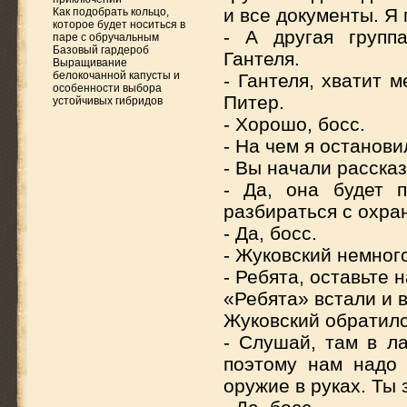
и все документы. Я 
Как подобрать кольцо,
которое будет носиться в
- А другая групп
паре с обручальным
Базовый гардероб
Гантеля.
Выращивание
белокочанной капусты и
- Гантеля, хватит м
особенности выбора
Питер.
устойчивых гибридов
- Хорошо, босс.
- На чем я останови
- Вы начали рассказ
- Да, она будет 
разбираться с охра
- Да, босс.
- Жуковский немного
- Ребята, оставьте 
«Ребята» встали и 
Жуковский обратилс
- Слушай, там в л
поэтому нам надо 
оружие в руках. Ты 