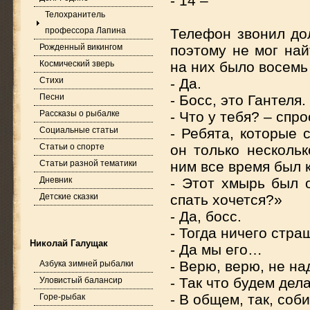
- 14 –
Телохранитель
профессора Лапина
Телефон звонил дол
Рожденный викингом
поэтому не мог най
Космический зверь
на них было восемь 
Стихи
- Да.
Песни
- Босс, это Гантеля.
Рассказы о рыбалке
- Что у тебя? – спр
Социальные статьи
- Ребята, которые 
Статьи о спорте
он только нескольк
Статьи разной тематики
ним все время был 
Дневник
- Этот хмырь был 
Детские сказки
спать хочется?»
- Да, босс.
- Тогда ничего стра
Николай Галущак
- Да мы его…
- Верю, верю, не на
Азбука зимней рыбалки
- Так что будем дел
Уловистый балансир
- В общем, так, соб
Горе-рыбак