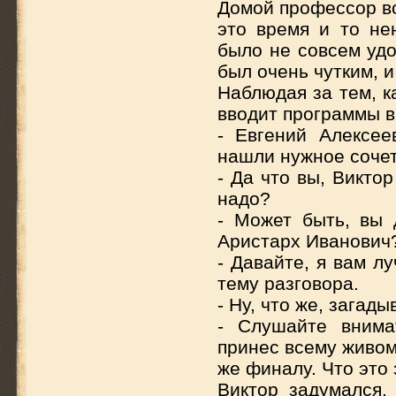
Домой профессор во
это время и то нен
было не совсем удо
был очень чутким, и
Наблюдая за тем, к
вводит программы в
- Евгений Алексее
нашли нужное сочет
- Да что вы, Викто
надо?
- Может быть, вы 
Аристарх Иванович
- Давайте, я вам л
тему разговора.
- Ну, что же, загады
- Слушайте внима
принес всему живом
же финалу. Что это
Виктор задумался,