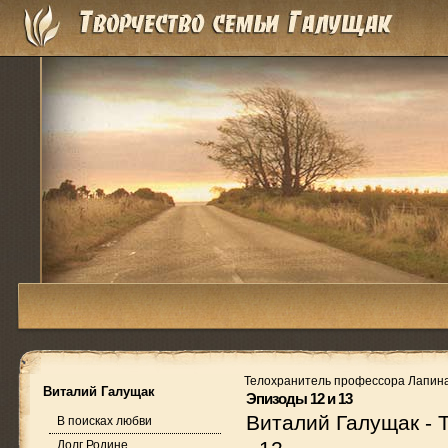
Телохранитель профессора Лапин
Виталий Галущак
Эпизоды 12 и 13
Виталий Галущак
-
В поисках любви
Долг Родине