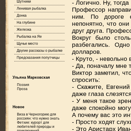
- Логично. Ну, тогд
Шутники
Профессор направи
Ленивая рыбалка
ним. По дороге о
Донка
непонятно, что они
На глубине
друг друга. Профес
Железка
Вокруг было столь
Рыбалка на Яе
разбегались. Одн
Щучье место
долларов.
Другие рассказы о рыбалке
- Круто, - невольно
Предсказания попутчицы
- Да, поначалу мне 
Виктор заметил, чт
Ульяна Марковская
спросить:
Поэзия
- Скажите, Евгений
Проза
даже глаза слезятся
- У меня такое зре
даже спокойно могу
Новое
А почему вас это и
Виза в Черногорию для
россиян: что нужно знать
- Просто ходят слух
Фетхие: курорт для
любителей природы и
- Это Аристарх Ива
приключений