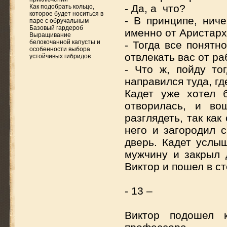
- Да, а что?
Как подобрать кольцо,
которое будет носиться в
- В принципе, нич
паре с обручальным
Базовый гардероб
именно от Аристарх
Выращивание
белокочанной капусты и
- Тогда все понятн
особенности выбора
отвлекать вас от ра
устойчивых гибридов
- Что ж, пойду то
направился туда, г
Кадет уже хотел 
отворилась, и во
разглядеть, так ка
него и загородил 
дверь. Кадет услы
мужчину и закрыл 
Виктор и пошел в 
- 13 –
Виктор подошел 