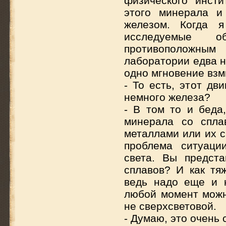
физического инсти
этого минерала и
железом. Когда я
исследуемые о
противоположным
лаборатории едва н
одно мгновение взм
- То есть, этот дв
немного железа?
- В том то и беда
минерала со спла
металлами или их с
проблема ситуаци
света. Вы предста
сплавов? И как тя
ведь надо еще и н
любой момент можн
не сверхсветовой.
- Думаю, это очень 