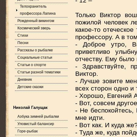
- 12 –
Телохранитель
профессора Лапина
Только Виктор во
Рожденный викингом
пожилой человек ле
Космический зверь
какое-то отеческое
Стихи
профессору. А в том
Песни
- Доброе утро, В
Рассказы о рыбалке
приветливо улыбн
Социальные статьи
отчеству. Ему было
Статьи о спорте
- Здравствуйте, п
Статьи разной тематики
Виктор.
Дневник
- Лучше зовите мен
Детские сказки
всех сторон одно и 
- Хорошо, Евгений 
- Вот, совсем друго
Николай Галущак
- Не беспокойтесь,
мне идти.
Азбука зимней рыбалки
- Вот как. И куда же
Уловистый балансир
- Туда же, куда пойд
Горе-рыбак