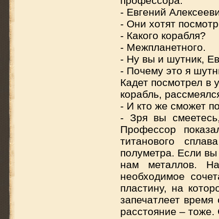
профессора.
- Евгений Алексееви
- Они хотят посмотр
- Какого корабля?
- Межпланетного.
- Ну вы и шутник, Е
- Почему это я шут
Кадет посмотрел в 
корабль, рассмеялс
- И кто же сможет п
- Зря вы смеетесь
Профессор показа
титанового сплав
полуметра. Если вы
нам металлов. Н
необходимое сочет
пластину, на кото
запечатлеет время 
расстояние – тоже. 