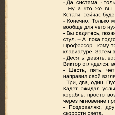
- Да, система, - тол
- Ну а что же вы 
Кстати, сейчас буд
- Конечно. Только 
вообще для чего ну
- Вы садитесь, позж
стул. – А пока подг
Профессор кому-т
клавиатуре. Затем в
- Десять, девять, в
Виктор огляделся: в
- Шесть, пять, ч
направил свой взгля
- Три, два, один. Пус
Кадет ожидал услы
корабль, просто в
через мгновение пр
- Поздравляю, дру
скорости света.