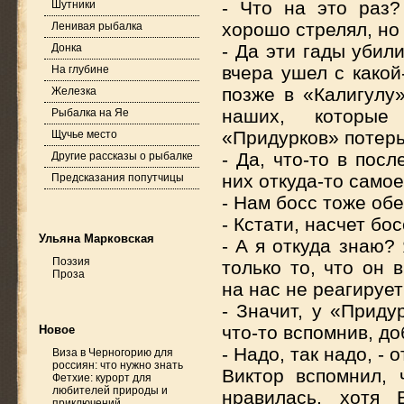
- Что на это раз?
Шутники
хорошо стрелял, но
Ленивая рыбалка
- Да эти гады убил
Донка
вчера ушел с какой
На глубине
позже в «Калигулу
Железка
наших, которые 
Рыбалка на Яе
«Придурков» потерь 
Щучье место
- Да, что-то в пос
Другие рассказы о рыбалке
них откуда-то само
Предсказания попутчицы
- Нам босс тоже об
- Кстати, насчет бо
Ульяна Марковская
- А я откуда знаю?
Поэзия
только то, что он 
Проза
на нас не реагируе
- Значит, у «Приду
что-то вспомнив, д
Новое
- Надо, так надо, -
Виза в Черногорию для
россиян: что нужно знать
Виктор вспомнил,
Фетхие: курорт для
любителей природы и
нравилась, хотя 
приключений