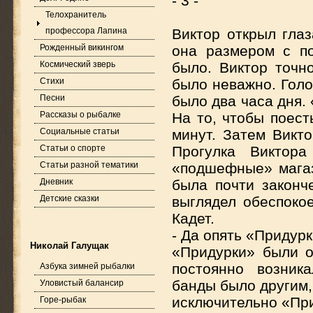
- 3 -
Телохранитель
профессора Лапина
Виктор открыл глаз
Рожденный викингом
она размером с по
Космический зверь
было. Виктор точн
Стихи
было неважно. Голо
Песни
было два часа дня. 
Рассказы о рыбалке
На то, чтобы поест
Социальные статьи
минут. Затем Викто
Статьи о спорте
Прогулка Виктор
Статьи разной тематики
«подшефные» магаз
Дневник
была почти законч
Детские сказки
выглядел обесп
Кадет.
- Да опять «Приду
Николай Галущак
«Придурки» были 
постоянно возник
Азбука зимней рыбалки
банды было другим,
Уловистый балансир
исключительно «П
Горе-рыбак