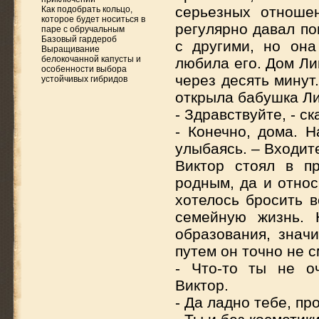
серьезных отноше
Как подобрать кольцо,
которое будет носиться в
регулярно давал по
паре с обручальным
Базовый гардероб
с другими, но она
Выращивание
белокочанной капусты и
любила его. Дом Ли
особенности выбора
через десять минут
устойчивых гибридов
открыла бабушка 
- Здравствуйте, - 
- Конечно, дома. Н
улыбаясь. – Входите
Виктор стоял в п
родным, да и относ
хотелось бросить в
семейную жизнь. 
образования, знач
путем он точно не 
- Что-то ты не о
Виктор.
- Да ладно тебе, п