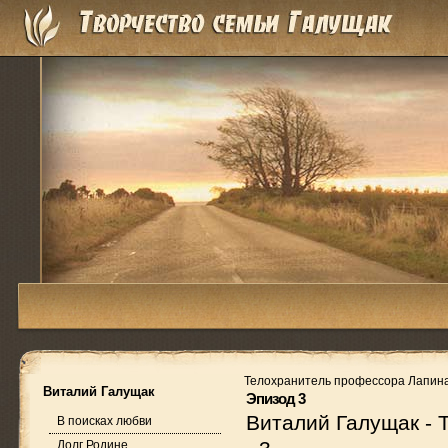
Телохранитель профессора Лапин
Виталий Галущак
Эпизод 3
Виталий Галущак
-
В поисках любви
Долг Родине