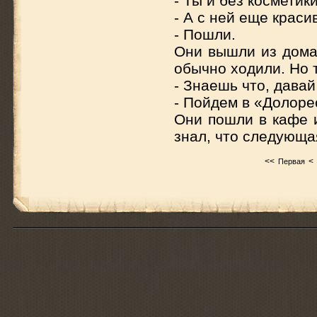
- Ты и без космети
- А с ней еще крас
- Пошли.
Они вышли из дома 
обычно ходили. Но 
- Знаешь что, давай
- Пойдем в «Долоре
Они пошли в кафе и
знал, что следующая
<<
<
Первая