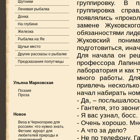
группировку. В 
Шутники
группировка спр
Ленивая рыбалка
появлялись «прокол
Донка
замене Жуковског
На глубине
обязанностями лиде
Железка
Жуковский пони
Рыбалка на Яе
подготовиться, ина
Щучье место
Для начала он ре
Другие рассказы о рыбалке
профессора Лапина.
Предсказания попутчицы
лаборатория и как 
много работы. Дл
Ульяна Марковская
привлечь несколько
Поэзия
начал набирать ном
Проза
- Да, – послышалось
- Гантеля, это звон
- Я вас узнал, босс.
Новое
- Очень хорошо. Мн
Виза в Черногорию для
россиян: что нужно знать
- А что за дело?
Фетхие: курорт для
любителей природы и
- Не по телефону, Г
приключений