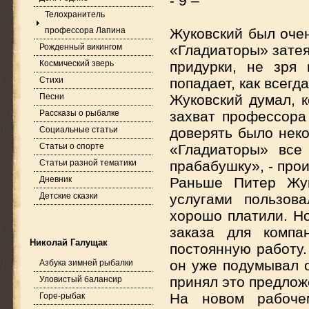
- 9 –
Телохранитель
профессора Лапина
Жуковский был очен
Рожденный викингом
«Гладиаторы» затея
Космический зверь
придурки, не зря
Стихи
попадает, как всегда
Песни
Жуковский думал, к
Рассказы о рыбалке
захват профессора
Социальные статьи
доверять было неко
Статьи о спорте
«Гладиаторы» все
Статьи разной тематики
прабабушку», - прои
Дневник
Раньше Питер Жук
Детские сказки
услугами пользов
хорошо платили. Но
заказа для компа
Николай Галущак
постоянную работу.
он уже подумывал о
Азбука зимней рыбалки
принял это предлож
Уловистый балансир
На новом рабоче
Горе-рыбак