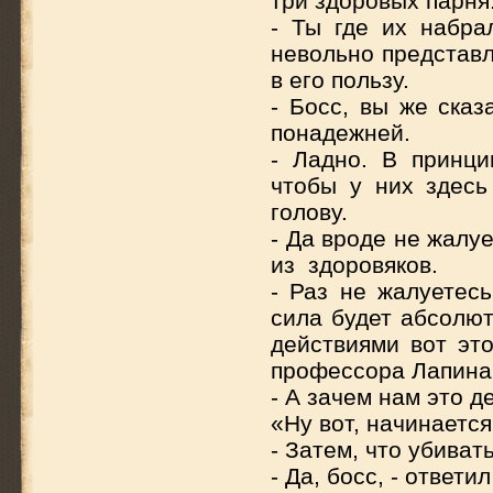
три здоровых парня
- Ты где их набра
невольно представл
в его пользу.
- Босс, вы же сказ
понадежней.
- Ладно. В принцип
чтобы у них здесь
голову.
- Да вроде не жалу
из здоровяков.
- Раз не жалуетесь
сила будет абсолют
действиями вот эт
профессора Лапина
- А зачем нам это 
«Ну вот, начинается
- Затем, что убиват
- Да, босс, - ответи