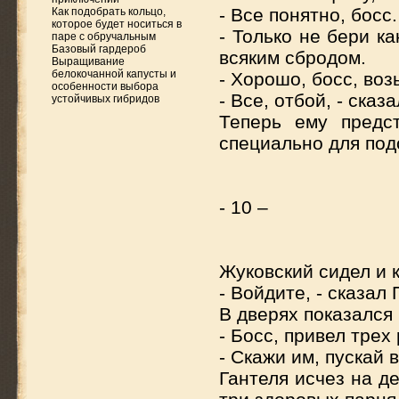
- Все понятно, босс
Как подобрать кольцо,
которое будет носиться в
- Только не бери к
паре с обручальным
Базовый гардероб
всяким сбродом.
Выращивание
белокочанной капусты и
- Хорошо, босс, во
особенности выбора
- Все, отбой, - ска
устойчивых гибридов
Теперь ему предс
специально для по
- 10 –
Жуковский сидел и к
- Войдите, - сказал
В дверях показался
- Босс, привел трех
- Скажи им, пускай 
Гантеля исчез на д