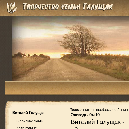
Телохранитель профессора Лапин
Виталий Галущак
Эпизоды 9 и 10
Виталий Галущак
-
В поисках любви
Долг Родине