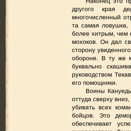
Наконец это п
другого края д
многочисленный отр
та самая ловушка, 
более хитрым, чем 
мохоков. Он дал с
сторону увиденного
обороне. В ту же 
буквально скашив
руководством Текав
его помощники.
Воины Кануеды
оттуда сверху вниз
убивать всех кома
бойцов. Это демо
обеспечивает усп