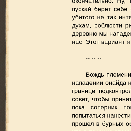
окончательно. Ну, 
пускай берет себе 
убитого не так инт
духам, соблюсти р
деревню мы нападем
нас. Этот вариант я
-- -- --
Вождь племени
нападении онайда н
границе подконтро
совет, чтобы приня
пока соперник по
попытаться нанести
прошел в бурных об