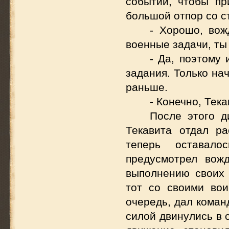
событий, чтобы пр
большой отпор со с
- Хорошо, вож
военные задачи, ты
- Да, поэтому
задания. Только на
раньше.
- Конечно, Тека
После этого д
Текавита отдал р
теперь оставало
предусмотрел вож
выполнению своих 
тот со своими вои
очередь, дал коман
силой двинулись в 