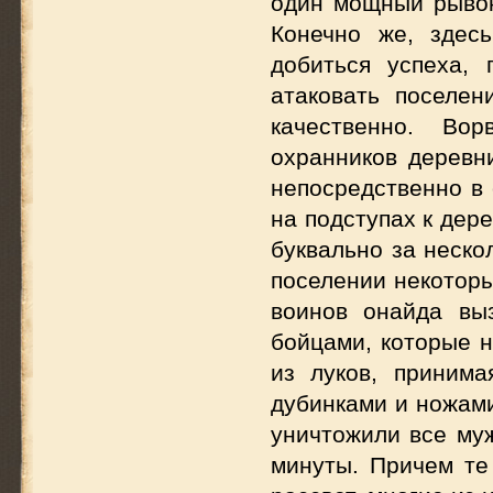
один мощный рывок
Конечно же, здес
добиться успеха,
атаковать поселе
качественно. Во
охранников деревн
непосредственно в 
на подступах к дере
буквально за неско
поселении некоторы
воинов онайда вы
бойцами, которые н
из луков, приним
дубинками и ножами
уничтожили все му
минуты. Причем те