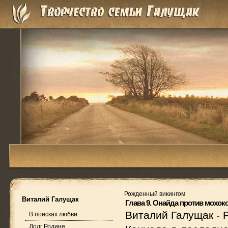
Рожденный викингом
Виталий Галущак
Глава 9. Онайда против мохок
Виталий Галущак
-
В поисках любви
Долг Родине