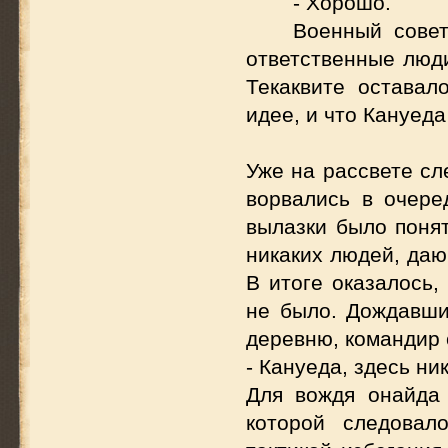
- Хорошо.
Военный сове
ответственные люд
Текаквите оставал
идее, и что Кануеда
Уже на рассвете с
ворвались в очере
вылазки было понят
никаких людей, даю
В итоге оказалось,
не было. Дождавшис
деревню, командир 
- Кануеда, здесь ни
Для вождя онайда 
которой следовал