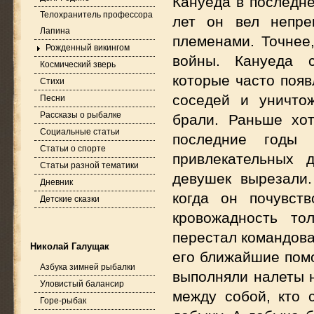
Кануеда в последне
Телохранитель профессора
лет он вел непр
Лапина
племенами. Точнее,
Рожденный викингом
войны. Кануеда с
Космический зверь
которые часто появ
Стихи
соседей и уничто
Песни
Рассказы о рыбалке
брали. Раньше хо
Социальные статьи
последние годы
Статьи о спорте
привлекательных 
Статьи разной тематики
девушек вырезали.
Дневник
когда он почувст
Детские сказки
кровожадность то
перестал командова
Николай Галущак
его ближайшие помо
Азбука зимней рыбалки
выполняли налеты н
Уловистый балансир
между собой, кто 
Горе-рыбак