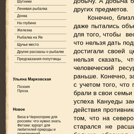
добычу. А добыча б
Шутники
других предметов.
Ленивая рыбалка
Донка
Конечно, близ
На глубине
даже пытались объе
Железка
для того, чтобы ве
Рыбалка на Яе
что нельзя дать под
Щучье место
достигали своей 
Другие рассказы о рыбалке
нельзя сказать, 
Предсказания попутчицы
человеческий рес
раньше. Конечно, з
Ульяна Марковская
с учетом того, что
Поэзия
Проза
брали в свои семьи
успеха Кануеды за
действия противник
Новое
том, что на север
Виза в Черногорию для
россиян: что нужно знать
старался не расш
Фетхие: курорт для
любителей природы и
приключений