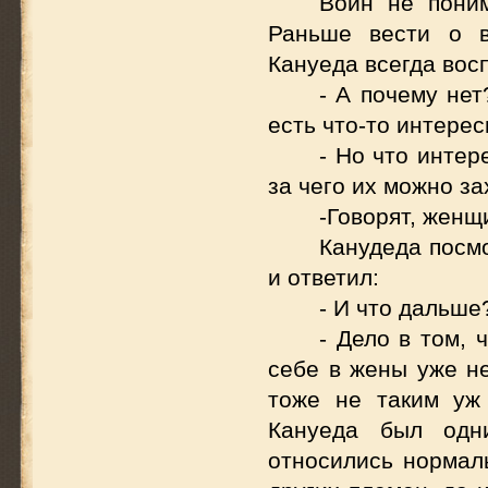
Воин не поним
Раньше вести о в
Кануеда всегда вос
- А почему не
есть что-то интерес
- Но что интер
за чего их можно за
-Говорят, женщ
Канудеда посм
и ответил:
- И что дальше
- Дело в том, 
себе в жены уже н
тоже не таким уж
Кануеда был одн
относились нормаль