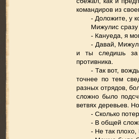
сбежал, как и пред
командиров из своег
- Доложите, у к
Мижулис сразу 
- Кануеда, я м
- Давай, Мижул
и ты следишь за
противника.
- Так вот, вож
точнее по тем све
разных отрядов, бол
сложно было подсч
ветвях деревьев. Н
- Сколько поте
- В общей слож
- Не так плохо