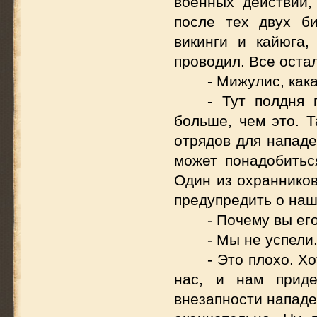
военных действий,
после тех двух б
викинги и кайюга,
проводил. Все оста
- Мижулис, как
- Тут полдня 
больше, чем это. 
отрядов для нападе
может понадобитьс
Один из охранников
предупредить о на
- Почему вы ег
- Мы не успели
- Это плохо. Х
нас, и нам приде
внезапности нападе