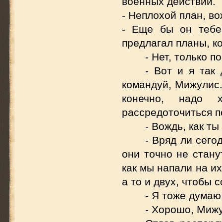
военных действий.
- Неплохой план, во
- Еще бы он тебе 
предлагал планы, к
- Нет, только п
- Вот и я так
командуй, Мижулис.
конечно, надо 
рассредоточиться п
- Вождь, как т
- Вряд ли сего
они точно не стану
как мы напали на и
а то и двух, чтобы с
- Я тоже думаю
- Хорошо, Мижу