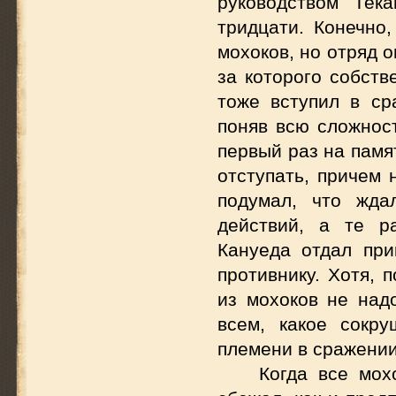
руководством Тека
тридцати. Конечно
мохоков, но отряд 
за которого собств
тоже вступил в с
поняв всю сложност
первый раз на памя
отступать, причем 
подумал, что жда
действий, а те р
Кануеда отдал при
противнику. Хотя, 
из мохоков не над
всем, какое сокр
племени в сражении
Когда все мох