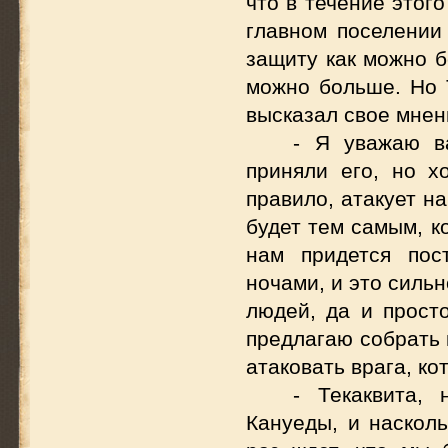
что в течение этог
главном поселении
защиту как можно б
можно больше. Но Т
высказал свое мнен
- Я уважаю в
приняли его, но х
правило, атакует н
будет тем самым, к
нам придется пос
ночами, и это силь
людей, да и прост
предлагаю собрать 
атаковать врага, к
- Текаквита,
Кануеды, и насколь