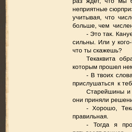
раз ждет, что мы 
неприятные сюрприз
учитывая, что чис
больше, чем числен
- Это так. Кан
сильны. Или у кого
что ты скажешь?
Текаквита обр
которым прошел не
- В твоих слов
прислушаться к теб
Старейшины и 
они приняли решени
- Хорошо, Тек
правильная.
- Тогда я пр