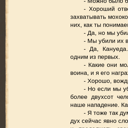
- Можно было б
- Хороший отв
захватывать мохоко
них, как ты понима
- Да, но мы уби
- Мы убили их 
- Да, Кануед
одним из первых.
- Какие они м
воина, и я его награ
- Хорошо, вожд
- Но если мы у
более двухсот чел
наше нападение. Ка
- Я тоже так д
дух сейчас явно сл