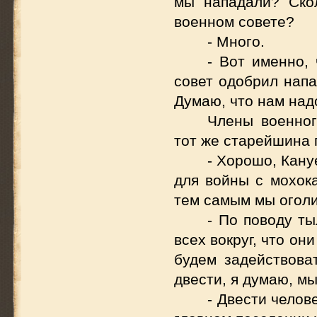
мы нападали? Ско
военном совете?
- Много.
- Вот именно,
совет одобрил напа
Думаю, что нам над
Члены военног
тот же старейшина 
- Хорошо, Кану
для войны с мохок
тем самым мы оголи
- По поводу т
всех вокруг, что он
будем задействова
двести, я думаю, м
- Двести челов