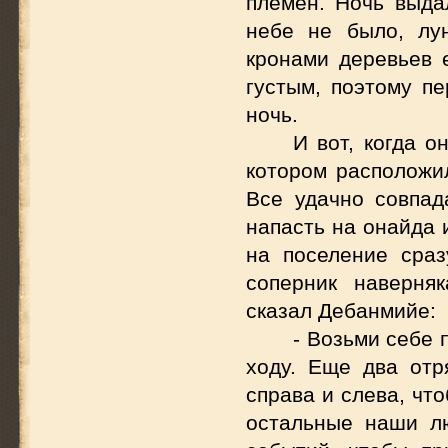
племен. Ночь выда
небе не было, лу
кронами деревьев 
густым, поэтому п
ночь.
И вот, когда о
котором расположил
Все удачно совпад
напасть на онайда 
на поселение сраз
соперник наверня
сказал Дебанмийе:
- Возьми себе 
ходу. Еще два отр
справа и слева, чт
остальные наши лю