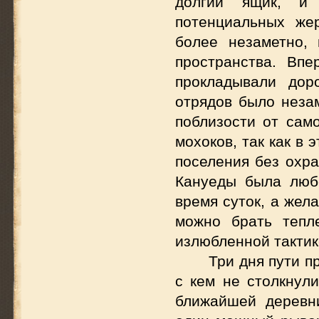
долгий ящик, и
потенциальных же
более незаметно,
пространства. Впе
прокладывали дор
отрядов было неза
поблизости от сам
мохоков, так как в
поселения без охра
Кануеды была люб
время суток, а жел
можно брать тепл
излюбленной тактик
Три дня пути п
с кем не столкнул
ближайшей деревн