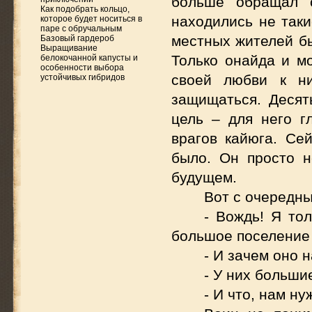
больше обращал с
Как подобрать кольцо,
находились не так
которое будет носиться в
паре с обручальным
местных жителей б
Базовый гардероб
Выращивание
Только онайда и мо
белокочанной капусты и
особенности выбора
своей любви к ни
устойчивых гибридов
защищаться. Десят
цель – для него 
врагов кайюга. Се
было. Он просто н
будущем.
Вот с очередны
- Вождь! Я то
большое поселение 
- И зачем оно 
- У них больши
- И что, нам н