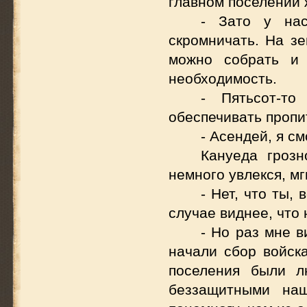
главном поселении 
- Зато у нас
скромничать. На з
можно собрать и 
необходимость.
- Пятьсот-то
обеспечивать пропи
- Асендей, я с
Кануеда грозн
немного увлекся, мг
- Нет, что ты,
случае виднее, что 
- Но раз мне в
начали сбор войск
поселения были л
беззащитными наш