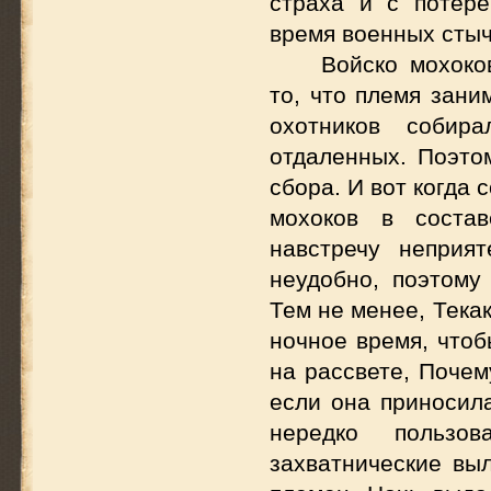
страха и с потер
время военных стыч
Войско мохоко
то, что племя зани
охотников собир
отдаленных. Поэто
сбора. И вот когда 
мохоков в состав
навстречу неприя
неудобно, поэтому
Тем не менее, Тека
ночное время, чтоб
на рассвете, Почем
если она приносил
нередко пользов
захватнические вы