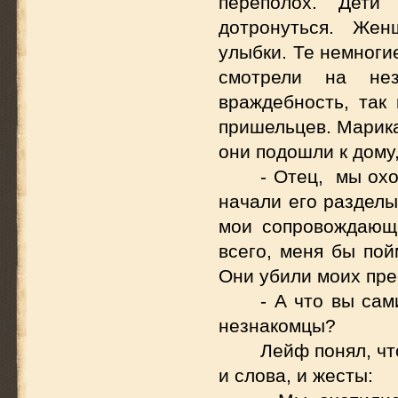
переполох. Дети
дотронуться. Жен
улыбки. Те немноги
смотрели на не
враждебность, так
пришельцев. Марика
они подошли к дому
- Отец, мы охо
начали его разделы
мои сопровождающи
всего, меня бы пой
Они убили моих пре
- А что вы са
незнакомцы?
Лейф понял, чт
и слова, и жесты: