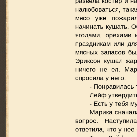
развела костер и н
налюбоваться, така
мясо уже пожарил
начинать кушать. 
ягодами, орехами 
праздникам или для
мясных запасов бы
Эриксон кушал жар
ничего не ел. Ма
спросила у него:
- Понравилась 
Лейф утвердите
- Есть у тебя м
Марика сначала
вопрос. Наступил
ответила, что у не