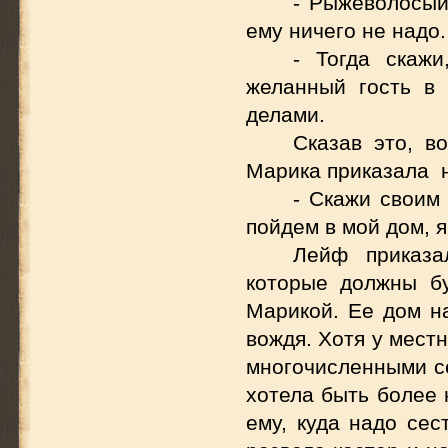
- Рыжеволосый
ему ничего не надо.
- Тогда скаж
желанный гость в
делами.
Сказав это, в
Марика приказала н
- Скажи своим 
пойдем в мой дом, я
Лейф приказа
которые должны бу
Марикой. Ее дом н
вождя. Хотя у мест
многочисленными се
хотела быть более 
ему, куда надо сес