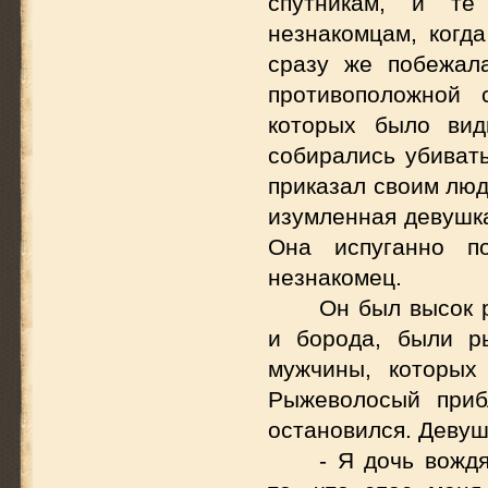
спутникам, и те
незнакомцам, когд
сразу же побежала
противоположной 
которых было вид
собирались убивать
приказал своим люд
изумленная девушка
Она испуганно п
незнакомец.
Он был высок р
и борода, были р
мужчины, которых
Рыжеволосый приб
остановился. Девуш
- Я дочь вожд