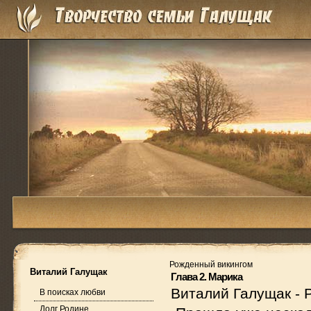
Рожденный викингом
Виталий Галущак
Глава 2. Марика
Виталий Галущак
-
В поисках любви
Долг Родине