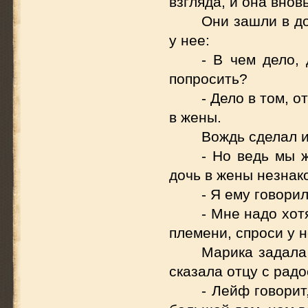
взгляда, и она внов
Они зашли в до
у нее:
- В чем дело,
попросить?
- Дело в том, о
в жены.
Вождь сделал и
- Но ведь мы ж
дочь в жены незнак
- Я ему говори
- Мне надо хот
племени, спроси у н
Марика задала 
сказала отцу с радо
- Лейф говорит