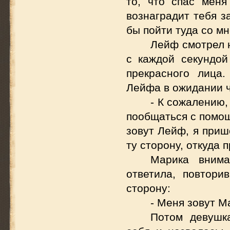
то, что спас мен
вознаградит тебя з
бы пойти туда со мн
Лейф смотрел н
с каждой секундой
прекрасного лица
Лейфа в ожидании ч
- К сожалению,
пообщаться с помощ
зовут Лейф, я приш
ту сторону, откуда 
Марика внима
ответила, повтори
сторону:
- Меня зовут М
Потом девушк