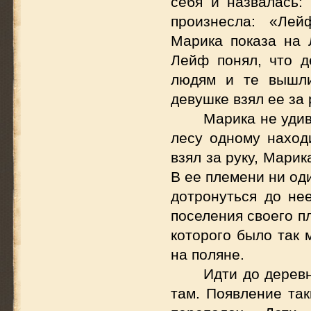
себя и назвалась:
произнесла: «Лей
Марика показа на 
Лейф понял, что д
людям и те вышли
девушке взял ее за 
Марика не удив
лесу одному наход
взял за руку, Марик
В ее племени ни од
дотронуться до не
поселения своего п
которого было так 
на поляне.
Идти до дерев
там. Появление та