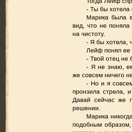
Тогда Лейф спр
- Ты бы хотела
Марика была в
вид, что не поняла
на чистоту.
- Я бы хотела, 
Лейф понял ее 
- Твой отец не
- Я не знаю, е
же совсем ничего не
- Но и я совсе
пронзила стрела, и
Давай сейчас же 
решении.
Марика никогда
подобным образом,