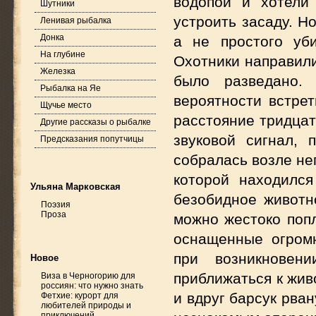
водопой и хотели
Шутники
устроить засаду. Н
Ленивая рыбалка
Донка
а не простого уб
На глубине
Охотники направили
Железка
было разведано.
Рыбалка на Яе
вероятности встре
Щучье место
расстояние тридцат
Другие рассказы о рыбалке
звуковой сигнал, 
Предсказания попутчицы
собралась возле не
которой находился
Ульяна Марковская
безобидное животно
Поэзия
Проза
можно жестоко попл
оснащенные огром
при возникновен
Новое
приближаться к жив
Виза в Черногорию для
россиян: что нужно знать
и вдруг барсук рва
Фетхие: курорт для
любителей природы и
приключений