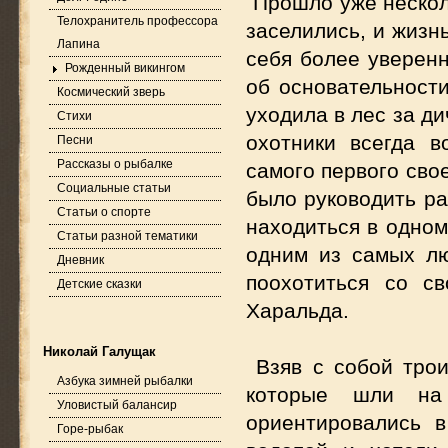
Прошло уже нескол
Телохранитель профессора
заселились, и жизн
Лапина
себя более уверенн
Рожденный викингом
об основательности
Космический зверь
уходила в лес за д
Стихи
охотники всегда 
Песни
Рассказы о рыбалке
самого первого свое
Социальные статьи
было руководить ра
Статьи о спорте
находиться в одном
Статьи разной тематики
одним из самых л
Дневник
поохотиться со с
Детские сказки
Харальда.
Николай Галущак
Взяв с собой тро
Азбука зимней рыбалки
которые шли на
Уловистый балансир
ориентировались в
Горе-рыбак