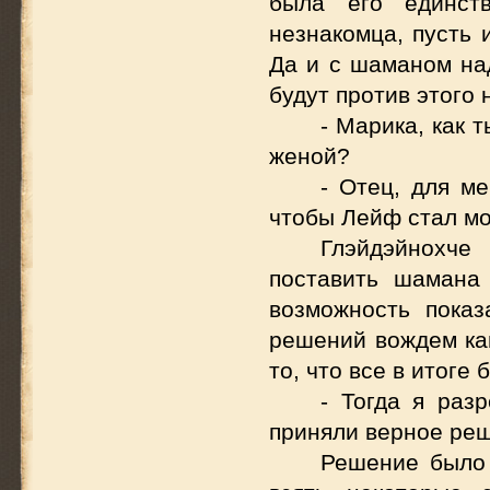
была его единст
незнакомца, пусть 
Да и с шаманом над
будут против этого
- Марика, как 
женой?
- Отец, для м
чтобы Лейф стал м
Глэйдэйнохче
поставить шамана
возможность пока
решений вождем ка
то, что все в итоге 
- Тогда я раз
приняли верное ре
Решение было 