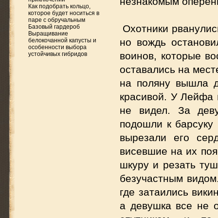
незнакомым оперен
Как подобрать кольцо,
которое будет носиться в
паре с обручальным
Охотники рванулись
Базовый гардероб
Выращивание
но вождь останови
белокочанной капусты и
особенности выбора
воинов, которые во
устойчивых гибридов
оставались на месте
на поляну вышла д
красивой. У Лейфа 
не видел. За дев
подошли к барсуку 
вырезали его сер
висевшие на их поя
шкуру и резать туш
безучастным видом.
где затаились вики
а девушка все не о