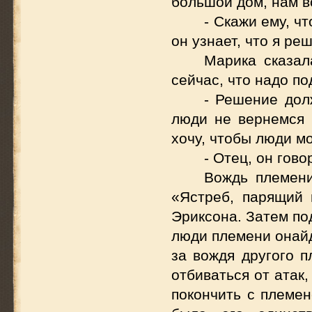
большой дом, нам вс
- Скажи ему, ч
он узнает, что я ре
Марика сказал
сейчас, что надо по
- Решение дол
люди не вернемся в
хочу, чтобы люди м
- Отец, он гово
Вождь племени
«Ястреб, парящий 
Эриксона. Затем по
люди племени онайд
за вождя другого п
отбиваться от атак
покончить с племен