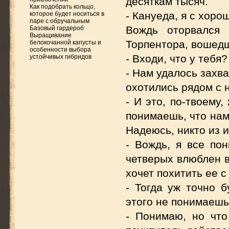
десяткам тысяч.
Как подобрать кольцо,
- Кануеда, я с хоро
которое будет носиться в
паре с обручальным
Вождь оторвался 
Базовый гардероб
Выращивание
Торпентора, вошедш
белокочанной капусты и
особенности выбора
- Входи, что у тебя?
устойчивых гибридов
- Нам удалось захв
охотились рядом с 
- И это, по-твоему
понимаешь, что нам
Надеюсь, никто из и
- Вождь, я все по
четверых влюблен в
хочет похитить ее 
- Тогда уж точно б
этого не понимаеш
- Понимаю, но что