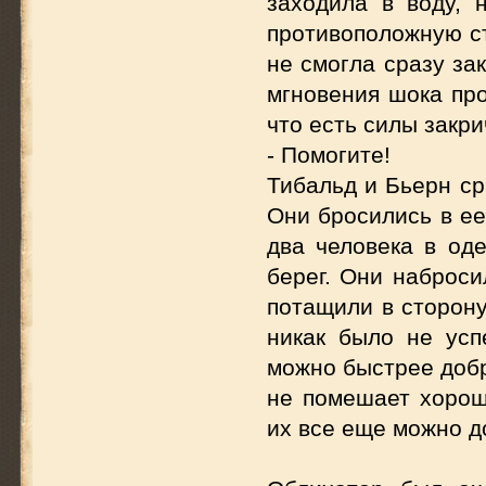
заходила в воду, 
противоположную ст
не смогла сразу за
мгновения шока про
что есть силы закри
- Помогите!
Тибальд и Бьерн с
Они бросились в ее
два человека в од
берег. Они наброси
потащили в сторону
никак было не усп
можно быстрее добр
не помешает хороши
их все еще можно д