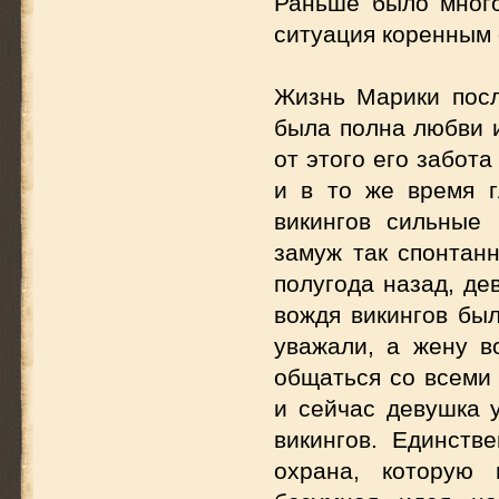
Раньше было много
ситуация коренным 
Жизнь Марики посл
была полна любви 
от этого его забот
и в то же время 
викингов сильные 
замуж так спонтан
полугода назад, де
вождя викингов бы
уважали, а жену в
общаться со всеми 
и сейчас девушка 
викингов. Единств
охрана, которую 