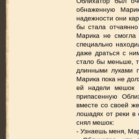
Облихатор был оч
обнаженную Марик
надежности они кар
бы стала отчаянно
Марика не смогла 
специально находи
даже драться с ни
стало бы меньше, т
длинными луками п
Марика пока не дол
ей надели мешок 
припасенную Облих
вместе со своей ж
лошадях от реки в 
снял мешок:
- Узнаешь меня, Ма