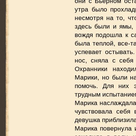
они с Бьерном ост
утра было прохлад
несмотря на то, чт
здесь были и ямы,
вождя подошла к са
была теплой, все-т
успевает остывать
нос, сняла с себя
Охранники находи
Марики, но были на
помочь. Для них 
трудным испытанием
Марика наслаждалас
чувствовала себя 
девушка приблизила
Марика повернула и