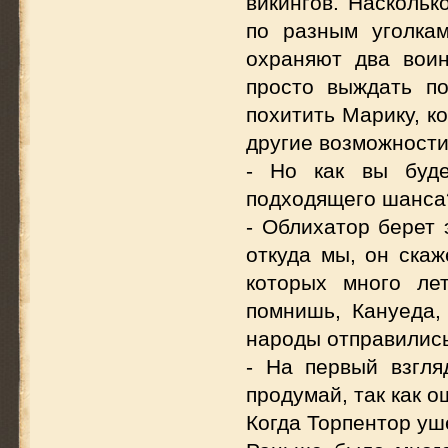
викингов. Наскольк
по разным уголка
охраняют два вои
просто выждать п
похитить Марику, ко
другие возможности
- Но как вы буде
подходящего шанса
- Облихатор берет 
откуда мы, он скаж
которых много ле
помнишь, Кануеда,
народы отправились
- На первый взгля
продумай, так как о
Когда Торпентор уш