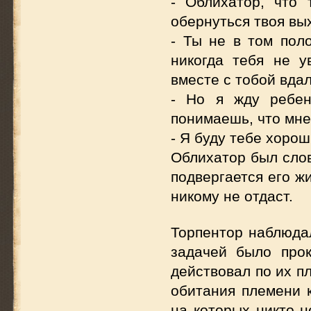
- Облихатор, что
обернуться твоя вы
- Ты не в том пол
никогда тебя не у
вместе с тобой вдал
- Но я жду ребен
понимаешь, что мне
- Я буду тебе хоро
Облихатор был слов
подвергается его жи
никому не отдаст.
Торпентор наблюда
задачей было про
действовал по их п
обитания племени к
на которых никто н