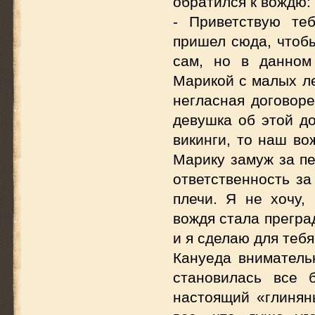
обратился к вождю:
- Приветствую те
пришел сюда, чтоб
сам, но в данном
Марикой с малых л
негласная договоре
девушка об этой до
викинги, то наш во
Марику замуж за пе
ответственность з
плечи. Я не хочу,
вождя стала прегра
и я сделаю для тебя
Кануеда вниматель
становилась все 
настоящий «глинян