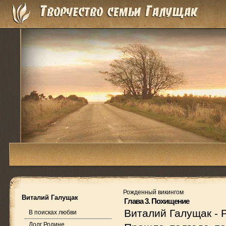
Рожденный викингом
Виталий Галущак
Глава 3. Похищение
Виталий Галущак
-
В поисках любви
Долг Родине