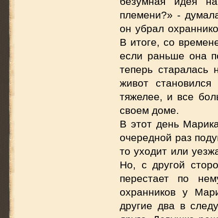
безумная идея на
племени?» - думал
он убрал охраннико
В итоге, со времен
если раньше она п
теперь старалась 
живот становился 
тяжелее, и все бо
своем доме.
В этот день Марика
очередной раз поду
то уходит или уезж
Но, с другой стор
перестает по нем
охранников у Мар
другие два в след