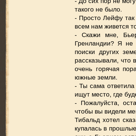
- До сих пор не мог
такого не было.
- Просто Лейфу так
всем нам живется т
- Скажи мне, Бье
Гренландии? Я не 
поиски других зем
рассказывали, что 
очень горячая пор
южные земли.
- Ты сама ответила
ищут место, где буд
- Пожалуйста, ост
чтобы вы видели мен
Тибальд хотел сказ
купалась в прошлые