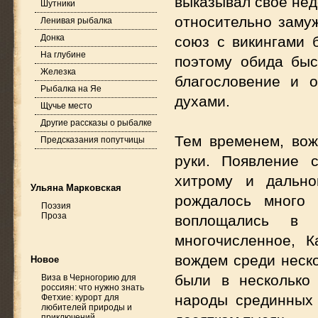
выказывал свое нед
Шутники
относительно замуж
Ленивая рыбалка
Донка
союз с викингами 
На глубине
поэтому обида бы
Железка
благословение и 
Рыбалка на Яе
духами.
Щучье место
Другие рассказы о рыбалке
Тем временем, вож
Предсказания попутчицы
руки. Появление 
хитрому и дально
Ульяна Марковская
рождалось много 
Поэзия
Проза
воплощались в
многочисленное, К
вождем среди неско
Новое
были в несколько
Виза в Черногорию для
россиян: что нужно знать
народы срединных 
Фетхие: курорт для
любителей природы и
приключений