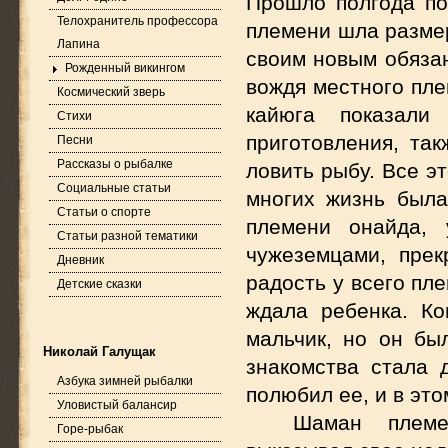
Прошло полгода по
Телохранитель профессора
племени шла размер
Лапина
своим новым обязан
Рожденный викингом
вождя местного пле
Космический зверь
кайюга показал
Стихи
приготовления, так
Песни
Рассказы о рыбалке
ловить рыбу. Все эт
Социальные статьи
многих жизнь была
Статьи о спорте
племени онайда, 
Статьи разной тематики
чужеземцами, пре
Дневник
радость у всего пл
Детские сказки
ждала ребенка. Ко
мальчик, но он бы
Николай Галущак
знакомства стала
Азбука зимней рыбалки
полюбил ее, и в эт
Уловистый балансир
Шаман племе
Горе-рыбак