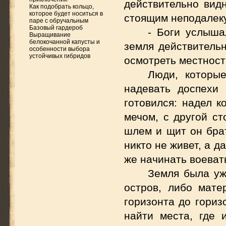
действительно видн
Как подобрать кольцо,
которое будет носиться в
стоящим неподалеку
паре с обручальным
Базовый гардероб
- Боги услыша
Выращивание
белокочанной капусты и
земля действительн
особенности выбора
устойчивых гибридов
осмотреть местност
Люди, которые
надевать доспехи
готовился: надел к
мечом, с другой с
шлем и щит он брат
никто не живет, а д
же начинать воеват
Земля была уж
остров, либо мате
горизонта до гориз
найти места, где 