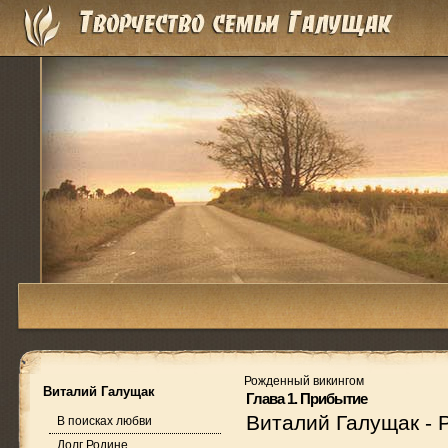
Рожденный викингом
Виталий Галущак
Глава 1. Прибытие
Виталий Галущак
-
В поисках любви
Долг Родине