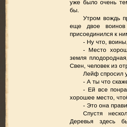
уже было очень те
бы.
Утром вождь п
еще двое воинов
присоединился к ни
- Ну что, воин
- Место хорош
земля плодородная,
Свен, человек из о
Лейф спросил у
- А ты что ска
- Ей все понра
хорошее место, что
- Это она прав
Спустя неско
Деревья здесь б