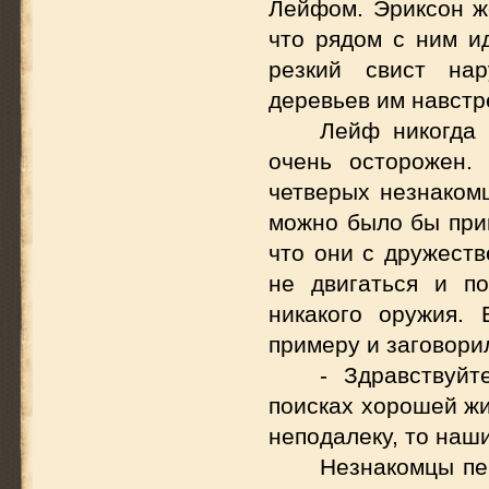
Лейфом. Эриксон же
что рядом с ним ид
резкий свист нар
деревьев им навстр
Лейф никогда 
очень осторожен.
четверых незнакомц
можно было бы прин
что они с дружест
не двигаться и по
никакого оружия.
примеру и заговори
- Здравствуй
поисках хорошей жи
неподалеку, то наш
Незнакомцы пе