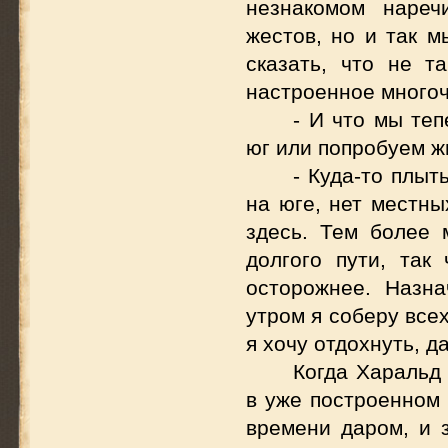
незнакомом нареч
жестов, но и так м
сказать, что не т
настроенное много
- И что мы те
юг или попробуем ж
- Куда-то плыт
на юге, нет местны
здесь. Тем более 
долгого пути, так
осторожнее. Назн
утром я соберу все
я хочу отдохнуть, д
Когда Харальд
в уже построенном 
времени даром, и 