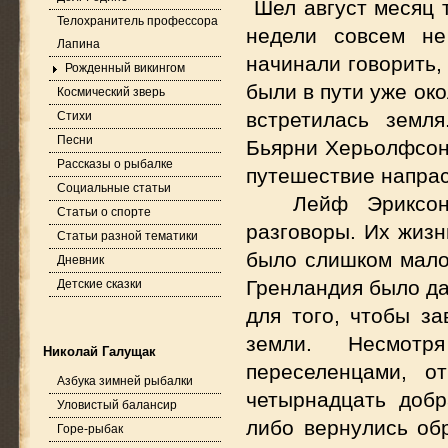
Шел август месяц 
Телохранитель профессора
недели совсем не
Лапина
начинали говорить,
Рожденный викингом
были в пути уже око
Космический зверь
встретилась земл
Стихи
Песни
Бьярни Херьолфсон 
Рассказы о рыбалке
путешествие напрас
Социальные статьи
Лейф Эриксо
Статьи о спорте
разговоры. Их жизн
Статьи разной тематики
было слишком мало
Дневник
Гренландия было да
Детские сказки
для того, чтобы з
земли. Несмотря
Николай Галущак
переселенцами, о
Азбука зимней рыбалки
четырнадцать добр
Уловистый балансир
либо вернулись об
Горе-рыбак