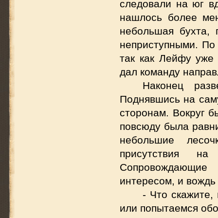
следовали на юг вд
нашлось более ме
небольшая бухта, 
неприступными. По 
так как Лейфу уже 
дал команду направл
Наконец разв
Поднявшись на саму
сторонам. Вокруг б
повсюду была равни
небольшие лесоч
присутствия н
Сопровождающие
интересом, и вождь
- Что скажите,
или попытаемся обо