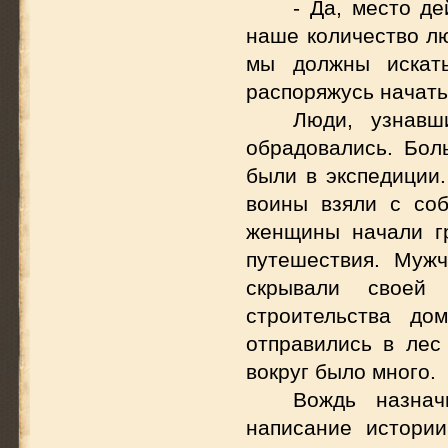
- Да, место д
наше количество лю
мы должны искать
распоряжусь начать
Люди, узнавш
обрадовались. Бол
были в экспедиции
воины взяли с со
женщины начали г
путешествия. Муж
скрывали своей
строительства до
отправились в лес
вокруг было много.
Вождь назнач
написание истори