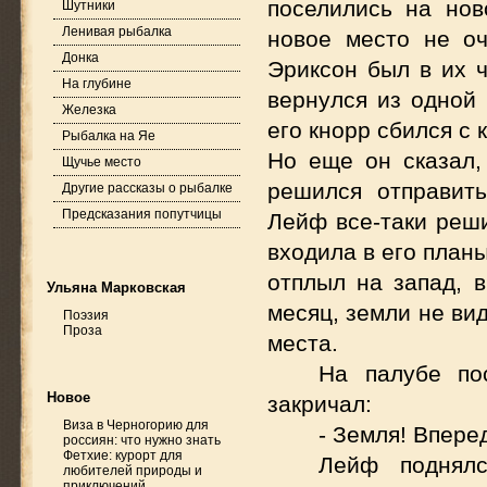
поселились на нов
Шутники
Ленивая рыбалка
новое место не о
Донка
Эриксон был в их 
На глубине
вернулся из одной 
Железка
его кнорр сбился с
Рыбалка на Яе
Но еще он сказал,
Щучье место
решился отправить
Другие рассказы о рыбалке
Предсказания попутчицы
Лейф все-таки реши
входила в его план
отплыл на запад, 
Ульяна Марковская
месяц, земли не ви
Поэзия
Проза
места.
На палубе по
Новое
закричал:
Виза в Черногорию для
- Земля! Впере
россиян: что нужно знать
Фетхие: курорт для
Лейф поднялс
любителей природы и
приключений