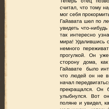
Теперь отец позво
считал, что тому н
мог себя прокормить
Гайавата шел по ле
увидеть что-нибудь
так интересно узн
мира! Удалившись о
немного переживат
прогулкой. Он уж
сторону дома, ка
Гайавате было инте
что людей он не в
начал передвигаться
прекращался. Он 
улыбнулся. Вот о
поляне и увидел, к