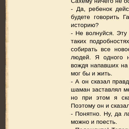
Сахему ничего не ос
- Да, ребенок дей
будете говорить Г
историю?
- Не волнуйся. Эту
таких подробностях
собирать все ново
людей. Я одного 
вождя напавших на 
мог бы и жить.
- А он сказал прав
шаман заставлял ме
но при этом я ск
Поэтому он и сказал
- Понятно. Ну, да 
можно и поесть.