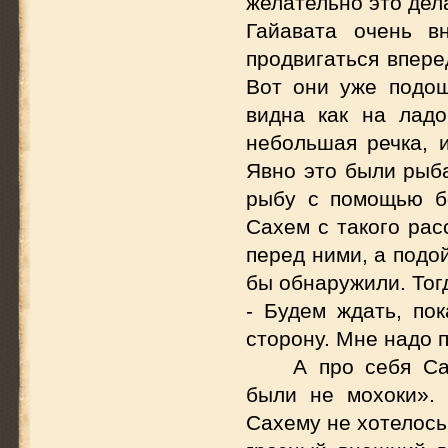
желательно это дела
Гайавата очень в
продвигаться впере
Вот они уже подош
видна как на ладо
небольшая речка, и
Явно это были рыба
рыбу с помощью б
Сахем с такого рас
перед ними, а подо
бы обнаружили. Тогд
- Будем ждать, по
сторону. Мне надо п
А про себя С
были не мохоки».
Сахему не хотелось