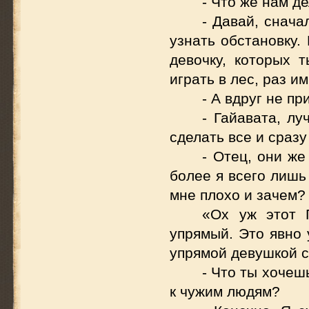
- Что же нам д
- Давай, снача
узнать обстановку.
девочку, которых 
играть в лес, раз им
- А вдруг не пр
- Гайавата, л
сделать все и сраз
- Отец, они же
более я всего лишь
мне плохо и зачем?
«Ох уж этот 
упрямый. Это явно 
упрямой девушкой с
- Что ты хочеш
к чужим людям?