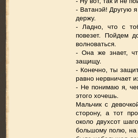
- Ну вот, так и не 
- Ватанэй! Другую 
держу.
- Ладно, что с то
повезет. Пойдем д
волноваться.
- Она же знает, ч
защищу.
- Конечно, ты защи
равно нервничает из
- Не понимаю я, че
этого хочешь.
Мальчик с девочко
сторону, а тот пр
около двухсот шаго
большому полю, на 