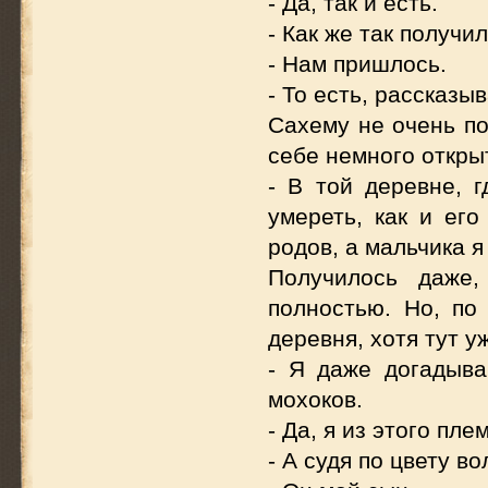
- Да, так и есть.
- Как же так получи
- Нам пришлось.
- То есть, рассказы
Сахему не очень по
себе немного откры
- В той деревне, 
умереть, как и ег
родов, а мальчика я
Получилось даже,
полностью. Но, по
деревня, хотя тут 
- Я даже догадыва
мохоков.
- Да, я из этого пле
- А судя по цвету в