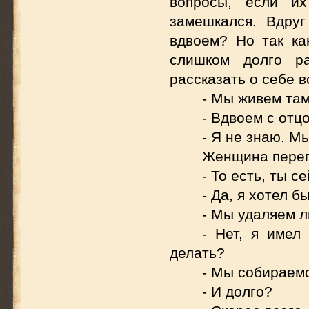
вопросы, если их
замешкался. Вдру
вдвоем? Но так ка
слишком долго р
рассказать о себе в
- Мы живем там
- Вдвоем с отц
- Я не знаю. М
Женщина перег
- То есть, ты 
- Да, я хотел б
- Мы удаляем л
- Нет, я имел
делать?
- Мы собираемс
- И долго?