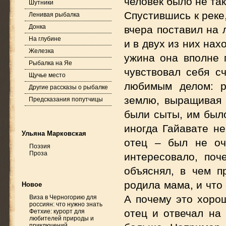
человек было не так
Шутники
Спустившись к реке
Ленивая рыбалка
Донка
вчера поставил на 
На глубине
и в двух из них нах
Железка
ужина она вполне 
Рыбалка на Яе
чувствовал себя с
Щучье место
любимым делом: р
Другие рассказы о рыбалке
землю, выращивая 
Предсказания попутчицы
были сыты, им было
иногда Гайавате не
Ульяна Марковская
отец – был не оч
Поэзия
Проза
интересовало, поч
объяснял, в чем п
родила мама, и что
Новое
А почему это хорош
Виза в Черногорию для
россиян: что нужно знать
отец и отвечал на 
Фетхие: курорт для
любителей природы и
приключений