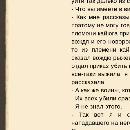
уйти так далеко из
- Что вы имеете в в
- Как мне рассказ
поэтому не могу го
племени кайюга при
вождя и его новоро
то из племени ка
сказал вождю рыжев
отдал приказ убить
все-таки выжила, я
рассказала.
- А как же воины, к
- Их всех убили сраз
- Я не знал этого.
- Так вот я и с
нападавшего на нег