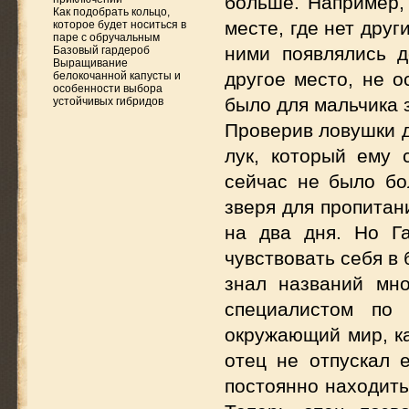
больше. Например, 
Как подобрать кольцо,
месте, где нет друг
которое будет носиться в
паре с обручальным
ними появлялись д
Базовый гардероб
Выращивание
другое место, не о
белокочанной капусты и
особенности выбора
было для мальчика 
устойчивых гибридов
Проверив ловушки д
лук, который ему 
сейчас не было бо
зверя для пропитан
на два дня. Но Г
чувствовать себя в 
знал названий мно
специалистом по
окружающий мир, ка
отец не отпускал 
постоянно находить