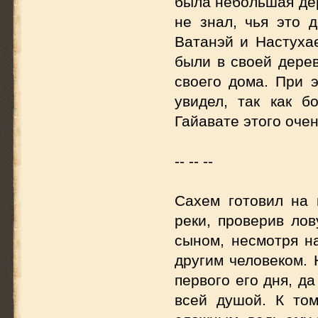
была небольшая дер
не знал, чья это 
Ватанэй и Настухае
были в своей дерев
своего дома. При э
увидел, так как б
Гайавате этого очен
-- -- --
Сахем готовил на 
реки, проверив ло
сыном, несмотря н
другим человеком. 
первого его дня, д
всей душой. К то