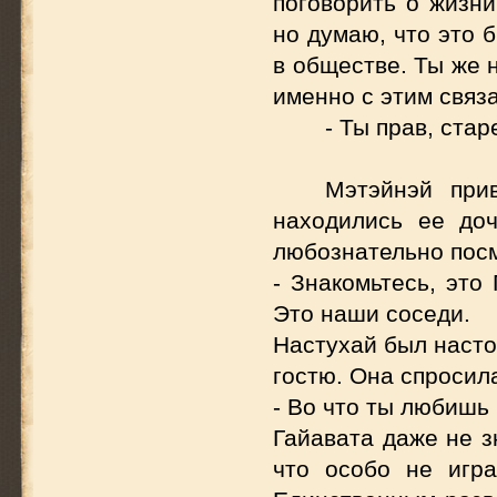
поговорить о жизни
но думаю, что это 
в обществе. Ты же 
именно с этим связ
- Ты прав, ста
Мэтэйнэй при
находились ее до
любознательно посм
- Знакомьтесь, это
Это наши соседи.
Настухай был насто
гостю. Она спросил
- Во что ты любишь
Гайавата даже не з
что особо не игра