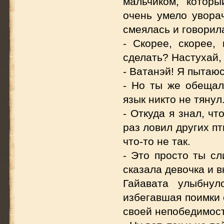
мальчиком, котор
очень умело уворач
смеялась и говорил
- Скорее, скорее
сделать? Настухай,
- Ватанэй! Я пытаюс
- Но ты же обещал
язык никто не тянул
- Откуда я знал, ч
раз ловил других пт
что-то не так.
- Это просто ты с
сказала девочка и в
Гайавата улыбнул
избегавшая поимки 
своей непобедимост