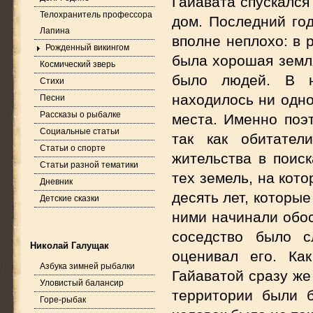
Гайавата спускался
Телохранитель профессора
дом. Последний год
Лапина
вполне неплохо: в 
Рожденный викингом
была хорошая земля
Космический зверь
было людей. В н
Стихи
находилось ни одно
Песни
Рассказы о рыбалке
места. Именно поэ
Социальные статьи
так как обитател
Статьи о спорте
жительства в поис
Статьи разной тематики
тех земель, на кото
Дневник
десять лет, которы
Детские сказки
ними начинали обос
соседство было с
Николай Галущак
оценивал его. Ка
Азбука зимней рыбалки
Гайаватой сразу же
Уловистый балансир
территории были 
Горе-рыбак