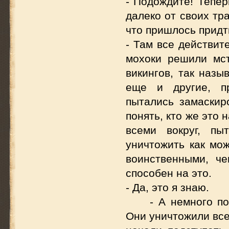
- Подождите! Тепер
далеко от своих тр
что пришлось придт
- Там все действит
мохоки решили мст
викингов, так наз
еще и другие, пр
пытались замаскир
понять, кто же это 
всеми вокруг, пы
уничтожить как мо
воинственными, ч
способен на это.
- Да, это я знаю.
- А немного п
Они уничтожили все