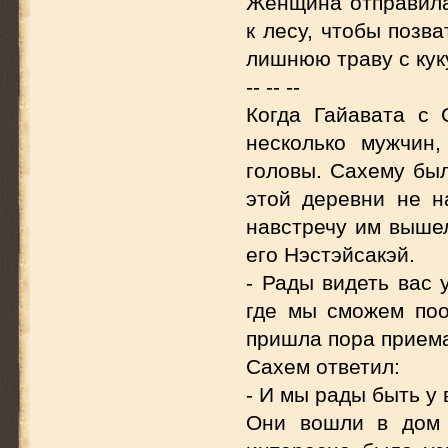
Женщина отправила
к лесу, чтобы позв
лишнюю траву с кук
-- -- --
Когда Гайавата с
несколько мужчин
головы. Сахему был
этой деревни не н
навстречу им выше
его Нэстэйсакэй.
- Рады видеть вас 
где мы сможем поо
пришла пора прием
Сахем ответил:
- И мы рады быть у 
Они вошли в дом 