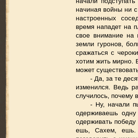
начали подступать
начиная войны ни с
настроенных сосе
время нападет на п
свое внимание на 
земли гуронов, бо
сражаться с черок
хотим жить мирно. 
может существовать
- Да, за те де
изменился. Ведь р
случилось, почему 
- Ну, начали п
одерживаешь одну 
одерживать победу 
ешь, Сахем, ешь.