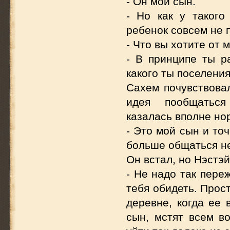
- Он мой сын.
- Но как у такого
ребенок совсем не 
- Что вы хотите от
- В принципе ты ра
какого ты поселения
Сахем почувствова
идея пообщаться 
казалась вполне но
- Это мой сын и точ
больше общаться не
Он встал, но Нэстэй
- Не надо так пере
тебя обидеть. Прост
деревне, когда ее 
сын, мстят всем в