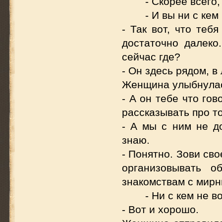
- Скорее всего,
- И вы ни с кем
- Так вот, что теб
достаточно далеко
сейчас где?
- Он здесь рядом, в
Женщина улыбнулас
- А он тебе что го
рассказывать про то
- А мы с ним не до
знаю.
- Понятно. Зови св
организовывать 
знакомствам с мирн
- Ни с кем не в
- Вот и хорошо.